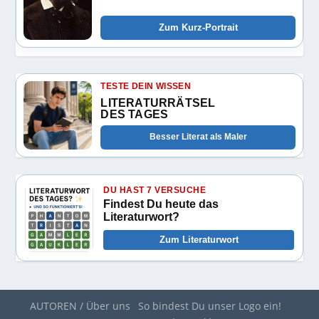
Zum Kurz-Portrait
TESTE DEIN WISSEN
LITERATURRÄTSEL
DES TAGES
Besser Literat als Maler
DU HAST 7 VERSUCHE
Findest Du heute das
Literaturwort?
Zum Literaturwort
AUTOREN / Über uns
So bindest Du unser Logo ein!