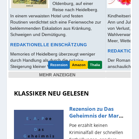
Oldenburg, auf einer
Reise nach Heidelberg.
In einem verwaisten Hotel und festen
Kindheitserinne
Routinen verdichtet sich eine Ferienwoche zur
Ann und Julie H
beklemmenden Eskalation aus Kränkung,
von Verlust, Sc
Schweigen und Demütigung.
Wahlverwandtsc
Meer, Wetter u
REDAKTIONELLE EINSCHÄTZUNG
REDAKTIONE
Memories of Heidelberg überzeugt weniger
durch Handlung als durch die präzise
Der Roman über
Steigerung kleiner Verletzungen. Aus der
anschauliches K
trostlosen Anlage entstehen Witz, Spannung
stimmungsorient
MEHR ANZEIGEN
und formale Konsequenz.
auf dem Meer u
wirken glaubwü
eher getragen bl
KLASSIKER NEU GELESEN
Rezension zu Das
Geheimnis der Marie
Roget von Poe
Poe erzählt keinen
Kriminalfall der schnellen