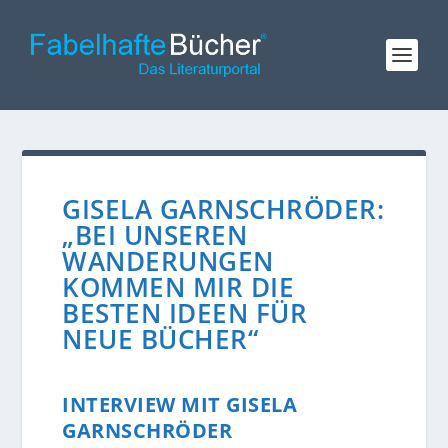
GISELA GARNSCHRÖDER:
„BEI UNSEREN
WANDERUNGEN
KOMMEN MIR DIE
BESTEN IDEEN FÜR
NEUE BÜCHER“
INTERVIEW MIT GISELA
GARNSCHRÖDER