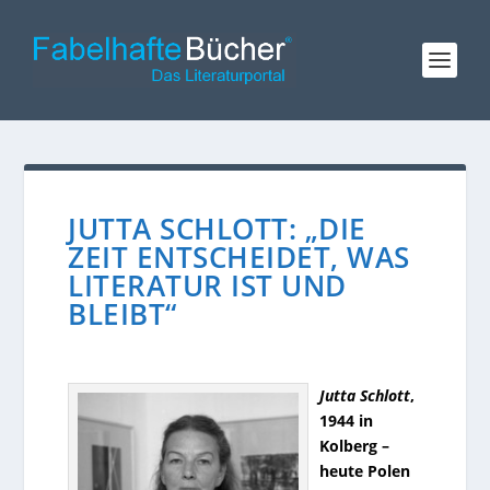
JUTTA SCHLOTT: „DIE
ZEIT ENTSCHEIDET, WAS
LITERATUR IST UND
BLEIBT“
Jutta Schlott
,
1944 in
Kolberg –
heute Polen