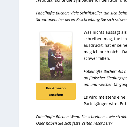
„Produkt“ sollte die Sympathie für den Stoff u
Fabelhafte Bücher: Viele Schriftsteller tun sich b
Situationen, bei deren Beschreibung Sie sich schwe
Was nichts aussagt als 
schreiben mag, tue ich
ausdrückt, hat er seine
mag ich auch nicht. D
schwer fallen.
Fabelhafte Bücher: Als h
an jüdischer Siedlungsp
um und welchen Umgang 
Bei Amazon
ansehen
Es wird meistens eine
Parteigänger wird. Er b
Fabelhafte Bücher: Wenn Sie schreiben – wie strukt
Oder haben Sie sich feste Zeiten reserviert?