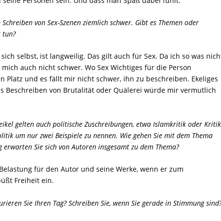
nd seine Personen sein. Und dass man Spaß dabei fühlt.
eim Schreiben von Sex-Szenen ziemlich schwer. Gibt es Themen oder
r tun?
sich selbst, ist langweilig. Das gilt auch für Sex. Da ich so was nich
 mich auch nicht schwer. Wo Sex Wichtiges für die Person
n Platz und es fällt mir nicht schwer, ihn zu beschreiben. Ekeliges
as Beschreiben von Brutalität oder Quälerei würde mir vermutlich
eikel gelten auch politische Zuschreibungen, etwa Islamkritik oder Kriti
olitik um nur zwei Beispiele zu nennen. Wie gehen Sie mit dem Thema
erwarten Sie sich von Autoren insgesamt zu dem Thema?
 Belastung für den Autor und seine Werke, wenn er zum
üßt Freiheit ein.
urieren Sie Ihren Tag? Schreiben Sie, wenn Sie gerade in Stimmung sind