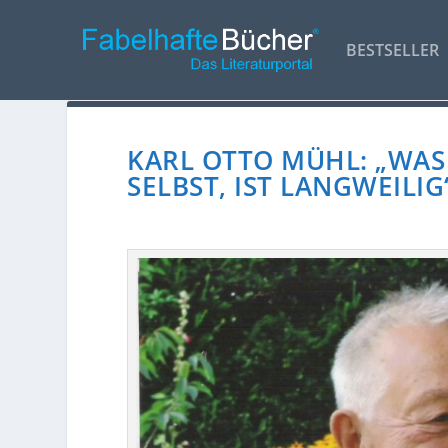
BESTSELLER
KARL OTTO MÜHL: „WAS 
SELBST, IST LANGWEILIG