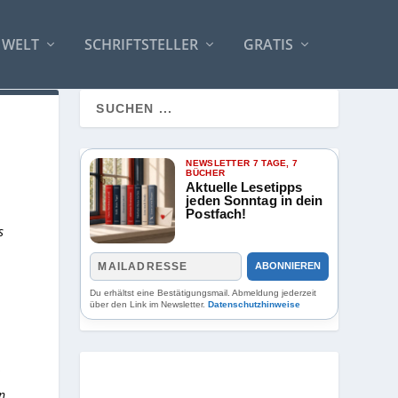
 WELT
SCHRIFTSTELLER
GRATIS
NEWSLETTER 7 TAGE, 7
BÜCHER
Aktuelle Lesetipps
jeden Sonntag in dein
Postfach!
s
ABONNIEREN
Du erhältst eine Bestätigungsmail. Abmeldung jederzeit
über den Link im Newsletter.
Datenschutzhinweise
en