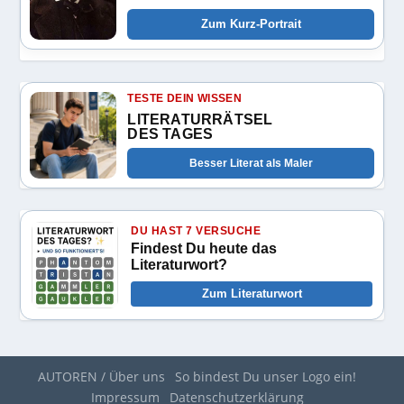
Zum Kurz-Portrait
TESTE DEIN WISSEN
LITERATURRÄTSEL
DES TAGES
Besser Literat als Maler
DU HAST 7 VERSUCHE
Findest Du heute das
Literaturwort?
Zum Literaturwort
AUTOREN / Über uns
So bindest Du unser Logo ein!
Impressum
Datenschutzerklärung