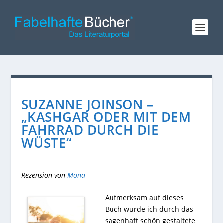
SUZANNE JOINSON –
„KASHGAR ODER MIT DEM
FAHRRAD DURCH DIE
WÜSTE“
Rezension von
Mona
Aufmerksam auf dieses
Buch wurde ich durch das
sagenhaft schön gestaltete