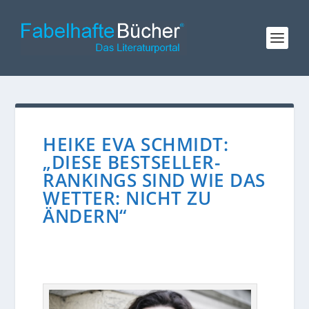
HEIKE EVA SCHMIDT:
„DIESE BESTSELLER-
RANKINGS SIND WIE DAS
WETTER: NICHT ZU
ÄNDERN“