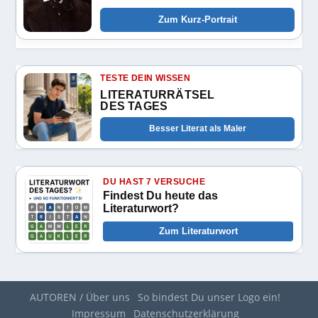
Zum Kurz-Portrait
TESTE DEIN WISSEN
LITERATURRÄTSEL
DES TAGES
Besser Literat als Maler
DU HAST 7 VERSUCHE
Findest Du heute das
Literaturwort?
Zum Literaturwort
AUTOREN / Über uns
So bindest Du unser Logo ein!
Impressum
Datenschutzerklärung