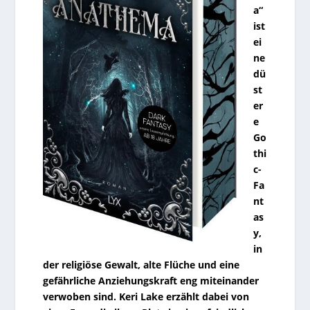
a“
ist
ei
ne
dü
st
er
e
Go
thi
c-
Fa
nt
as
y,
in
der religiöse Gewalt, alte Flüche und eine
gefährliche Anziehungskraft eng miteinander
verwoben sind. Keri Lake erzählt dabei von