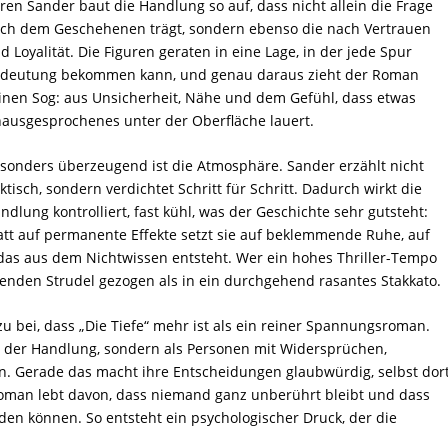
ren Sander baut die Handlung so auf, dass nicht allein die Frage
ch dem Geschehenen trägt, sondern ebenso die nach Vertrauen
d Loyalität. Die Figuren geraten in eine Lage, in der jede Spur
deutung bekommen kann, und genau daraus zieht der Roman
inen Sog: aus Unsicherheit, Nähe und dem Gefühl, dass etwas
ausgesprochenes unter der Oberfläche lauert.
sonders überzeugend ist die Atmosphäre. Sander erzählt nicht
ktisch, sondern verdichtet Schritt für Schritt. Dadurch wirkt die
ndlung kontrolliert, fast kühl, was der Geschichte sehr gutsteht:
att auf permanente Effekte setzt sie auf beklemmende Ruhe, auf
as aus dem Nichtwissen entsteht. Wer ein hohes Thriller-Tempo
lenden Strudel gezogen als in ein durchgehend rasantes Stakkato.
u bei, dass „Die Tiefe“ mehr ist als ein reiner Spannungsroman.
en der Handlung, sondern als Personen mit Widersprüchen,
. Gerade das macht ihre Entscheidungen glaubwürdig, selbst dort
 Roman lebt davon, dass niemand ganz unberührt bleibt und dass
den können. So entsteht ein psychologischer Druck, der die