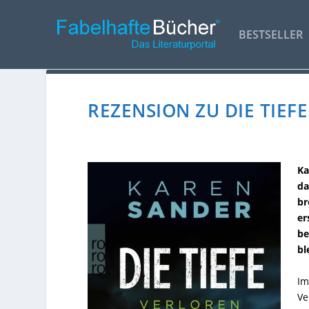
BESTSELLER
REZENSION ZU DIE TIEF
Ka
da
br
er
be
bl
Im
Ve