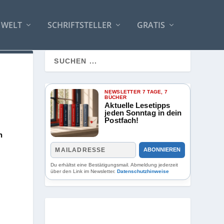
 WELT
SCHRIFTSTELLER
GRATIS
NEWSLETTER 7 TAGE, 7
BÜCHER
Aktuelle Lesetipps
jeden Sonntag in dein
Postfach!
n
ABONNIEREN
Du erhältst eine Bestätigungsmail. Abmeldung jederzeit
über den Link im Newsletter.
Datenschutzhinweise