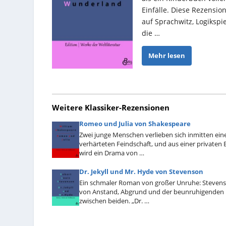
Einfälle. Diese Rezension
auf Sprachwitz, Logikspi
die …
Mehr lesen
Weitere Klassiker-Rezensionen
Romeo und Julia von Shakespeare
Zwei junge Menschen verlieben sich inmitten ein
verhärteten Feindschaft, und aus einer private
wird ein Drama von …
Dr. Jekyll und Mr. Hyde von Stevenson
Ein schmaler Roman von großer Unruhe: Stevens
von Anstand, Abgrund und der beunruhigenden
zwischen beiden. „Dr. …