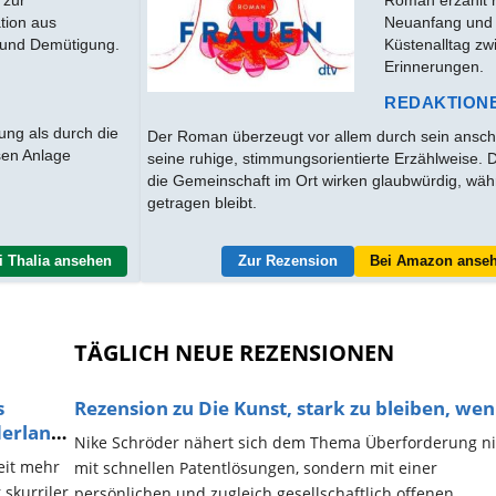
tion aus
Neuanfang und 
 und Demütigung.
Küstenalltag zw
Erinnerungen.
REDAKTION
ng als durch die
Der Roman überzeugt vor allem durch sein ansch
osen Anlage
seine ruhige, stimmungsorientierte Erzählweise. 
die Gemeinschaft im Ort wirken glaubwürdig, wä
getragen bleibt.
i Thalia ansehen
Zur Rezension
Bei Amazon anse
TÄGLICH NEUE REZENSIONEN
s
Rezension zu Die Kunst, stark zu bleiben, wenn
erland
Nike Schröder nähert sich dem Thema Überforderung ni
weit mehr
mit schnellen Patentlösungen, sondern mit einer
 skurriler
persönlichen und zugleich gesellschaftlich offenen