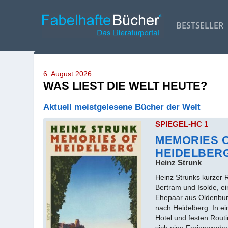
BESTSELLER
6. August 2026
WAS LIEST DIE WELT HEUTE?
Aktuell meistgelesene Bücher der Welt
SPIEGEL-HC 1
MEMORIES 
HEIDELBER
Heinz Strunk
Heinz Strunks kurzer 
Bertram und Isolde, ei
Ehepaar aus Oldenburg
nach Heidelberg. In e
Hotel und festen Routi
sich eine Ferienwoche