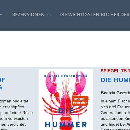
REZENSIONEN
DIE WICHTIGSTEN BÜCHER DER
SPIEGEL-TB 
OF
DIE HU
G
Beatrix Gerst
Roman begleitet
In einem Fisch
n erschöpftes
sich drei Fraue
, auf einer Reise
Generationen. 
inem verwaisten
belastenden Ki
nen verdichtet
und findet bei A
 zur
Roman erzählt r