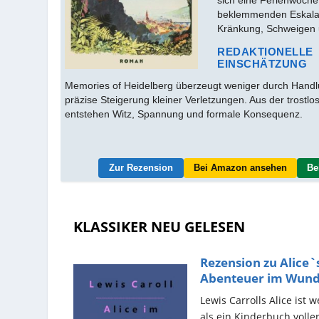
beklemmenden Eskala
Kränkung, Schweigen
REDAKTIONELLE
EINSCHÄTZUNG
Memories of Heidelberg überzeugt weniger durch Handlu
präzise Steigerung kleiner Verletzungen. Aus der trostl
entstehen Witz, Spannung und formale Konsequenz.
Zur Rezension
Bei Amazon ansehen
Be
KLASSIKER NEU GELESEN
Rezension zu Alice`
Abenteuer im Wund
von...
Lewis Carrolls Alice ist 
als ein Kinderbuch voller