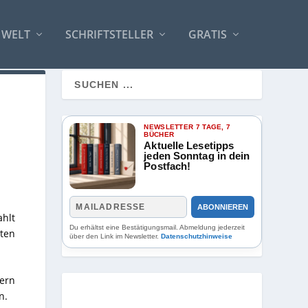
 WELT
SCHRIFTSTELLER
GRATIS
NEWSLETTER 7 TAGE, 7
BÜCHER
Aktuelle Lesetipps
jeden Sonntag in dein
Postfach!
ABONNIEREN
ahlt
Du erhältst eine Bestätigungsmail. Abmeldung jederzeit
lten
über den Link im Newsletter.
Datenschutzhinweise
ern
n.