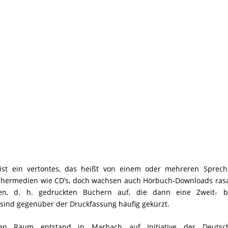
 ist ein vertontes, das heißt von einem oder mehreren Sprech
ichermedien wie CD’s, doch wachsen auch Hörbuch-Downloads rasa
ten, d. h. gedruckten Büchern auf, die dann eine Zweit- b
sind gegenüber der Druckfassung häufig gekürzt.
gen Raum entstand in Marbach auf Initiative der Deutsc