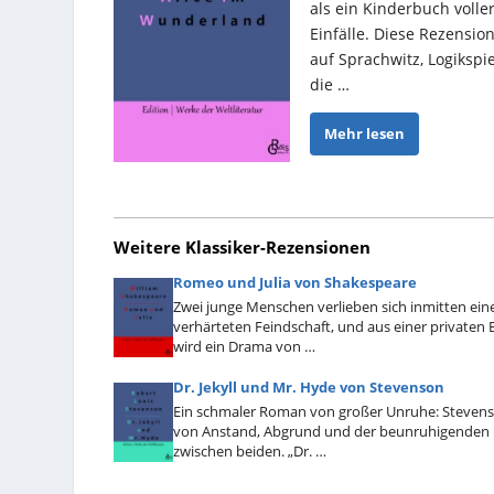
als ein Kinderbuch voller
Einfälle. Diese Rezension
auf Sprachwitz, Logikspi
die …
Mehr lesen
Weitere Klassiker-Rezensionen
Romeo und Julia von Shakespeare
Zwei junge Menschen verlieben sich inmitten ein
verhärteten Feindschaft, und aus einer private
wird ein Drama von …
Dr. Jekyll und Mr. Hyde von Stevenson
Ein schmaler Roman von großer Unruhe: Stevens
von Anstand, Abgrund und der beunruhigenden
zwischen beiden. „Dr. …