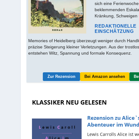
sich eine Ferienwoche
beklemmenden Eskala
Kränkung, Schweigen
REDAKTIONELLE
EINSCHÄTZUNG
Memories of Heidelberg überzeugt weniger durch Handlu
präzise Steigerung kleiner Verletzungen. Aus der trostl
entstehen Witz, Spannung und formale Konsequenz.
Zur Rezension
Bei Amazon ansehen
Be
KLASSIKER NEU GELESEN
Rezension zu Alice`
Abenteuer im Wund
von...
Lewis Carrolls Alice ist 