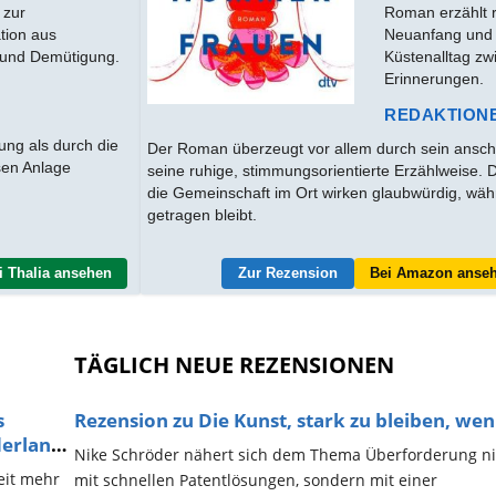
 zur
Roman erzählt r
tion aus
Neuanfang und 
 und Demütigung.
Küstenalltag zw
Erinnerungen.
REDAKTION
ng als durch die
Der Roman überzeugt vor allem durch sein ansch
osen Anlage
seine ruhige, stimmungsorientierte Erzählweise. 
die Gemeinschaft im Ort wirken glaubwürdig, wä
getragen bleibt.
i Thalia ansehen
Zur Rezension
Bei Amazon anse
TÄGLICH NEUE REZENSIONEN
s
Rezension zu Die Kunst, stark zu bleiben, wenn
erland
Nike Schröder nähert sich dem Thema Überforderung ni
weit mehr
mit schnellen Patentlösungen, sondern mit einer