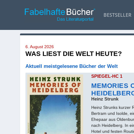
BESTSELLER
6. August 2026
WAS LIEST DIE WELT HEUTE?
Aktuell meistgelesene Bücher der Welt
SPIEGEL-HC 1
MEMORIES 
HEIDELBER
Heinz Strunk
Heinz Strunks kurzer 
Bertram und Isolde, ei
Ehepaar aus Oldenburg
nach Heidelberg. In e
Hotel und festen Routi