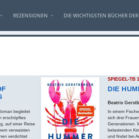
REZENSIONEN
DIE WICHTIGSTEN BÜCHER DER
SPIEGEL-TB 
OF
DIE HU
G
Beatrix Gerst
Roman begleitet
In einem Fisch
n erschöpftes
sich drei Fraue
, auf einer Reise
Generationen. 
inem verwaisten
belastenden Ki
nen verdichtet
und findet bei A