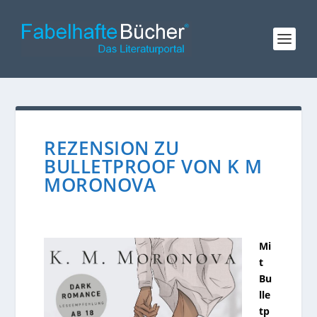
REZENSION ZU
BULLETPROOF VON K M
MORONOVA
Mi
t
Bu
lle
tp