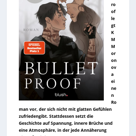
ro
of
le
gt
K
M
M
or
on
ov
a
ei
ne
n
Ro
man vor, der sich nicht mit glatten Gefühlen
zufriedengibt. Stattdessen setzt die
Geschichte auf Spannung, innere Brüche und
eine Atmosphäre, in der jede Annäherung