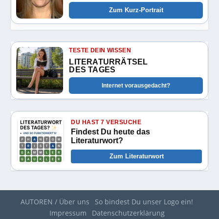
Zum Kurz-Portrait
TESTE DEIN WISSEN
LITERATURRÄTSEL
DES TAGES
Internet vorausgedacht?
DU HAST 7 VERSUCHE
Findest Du heute das
Literaturwort?
Zum Literaturwort
AUTOREN / Über uns
So bindest Du unser Logo ein!
Impressum
Datenschutzerklärung