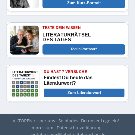
Zum Kurz-Portrait
TESTE DEIN WISSEN
LITERATURRÄTSEL
DES TAGES
Tod in Portbou?
DU HAST 7 VERSUCHE
Findest Du heute das
Literaturwort?
Zum Literaturwort
AUTOREN / Über uns
So bindest Du unser Logo ein!
Impressum
Datenschutzerklärung
youtube.com/@fabelhaftebuecher-de