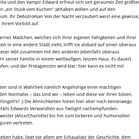
la und den Vampir Edward erfreut sich seit geraumer Zeit größte
oren „ein Stück vom Kuchen“ abhaben wollen und auf den
um. Ihr Debütroman Von der Nacht verzaubert weist eine gewisse
 ihrem Vorbild auf.
chternes Mädchen, welches sich ihrer eigenen Fähigkeiten und ihrer
en in eine andere Stadt zieht, trifft sie alsbald auf einen überaus
Dieser lebt zusammen mit den anderen (ebenfalls überaus
rn seiner Familie in einem weitläufigen, teuren Haus. Es dauert
ufen; und der Protagonistin wird klar: hier kann es nicht mit
dten sind in Wahrheit nämlich Angehörige einer mächtigen
den Normalos – das sind wir – leben und diese vor ihren bösen,
lingelt’s? ;) Die Ähnlichkeiten hören hier aber noch keineswegs
enfalls Edwards Verwandten aus Twilight nachempfunden.
wester (Alice/Charlotte) bis hin zum lockeren und humorvollen
guren vertreten.
eben habe, liegt vor allem am Schauplatz der Geschichte, dem