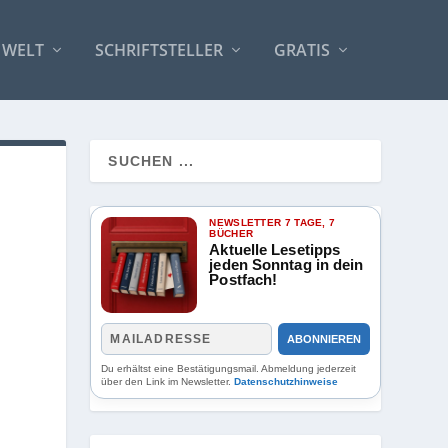
 WELT
SCHRIFTSTELLER
GRATIS
NEWSLETTER 7 TAGE, 7
BÜCHER
Aktuelle Lesetipps
jeden Sonntag in dein
Postfach!
ABONNIEREN
Du erhältst eine Bestätigungsmail. Abmeldung jederzeit
über den Link im Newsletter.
Datenschutzhinweise