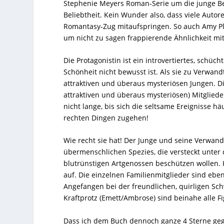
Stephenie Meyers Roman-Serie um die junge Bel
Beliebtheit. Kein Wunder also, dass viele Aut
Romantasy-Zug mitaufspringen. So auch Amy Pl
um nicht zu sagen frappierende Ähnlichkeit mit
Die Protagonistin ist ein introvertiertes, schü
Schönheit nicht bewusst ist. Als sie zu Verwandt
attraktiven und überaus mysteriösen Jungen. 
attraktiven und überaus mysteriösen) Mitgliede
nicht lange, bis sich die seltsame Ereignisse hä
rechten Dingen zugehen!
Wie recht sie hat! Der Junge und seine Verwan
übermenschlichen Spezies, die versteckt unter 
blutrünstigen Artgenossen beschützen wollen. K
auf. Die einzelnen Familienmitglieder sind eb
Angefangen bei der freundlichen, quirligen Sch
Kraftprotz (Emett/Ambrose) sind beinahe alle Fi
Dass ich dem Buch dennoch ganze 4 Sterne geg