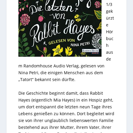
1/3
gek
ürzt
e
Hör
buc
h
aus
de
m Randomhouse Audio Verlag, gelesen von
Nina Petri, die einigen Menschen aus dem
„Tatort“ bekannt sein dürfte.
Die Geschichte beginnt damit, dass Rabbit
Hayes (eigentlich Mia Hayes) in ein Hospiz geht,
um dort entspannt die letzten neun Tage ihres
Lebens genießen zu können. Dort begleitet wird
sie von ihrer unglaublich liebenswerten Familie
bestehend aus ihrer Mutter, ihrem Vater, ihrer