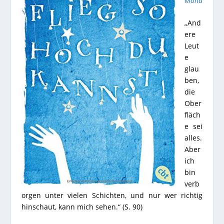
Mona
„And
ere
Leut
e
glau
ben,
die
Ober
fläch
e sei
alles.
Aber
ich
bin
verb
orgen unter vielen Schichten, und nur wer richtig
hinschaut, kann mich sehen.“ (S. 90)