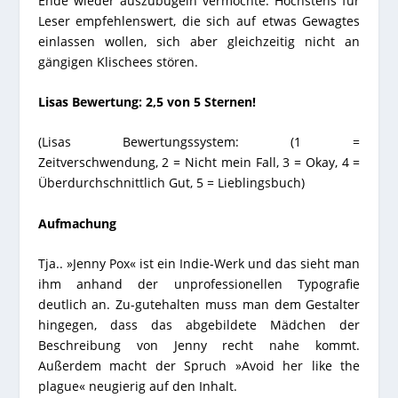
Ende wieder auszubügeln vermochte. Höchstens für
Leser empfehlenswert, die sich auf etwas Gewagtes
einlassen wollen, sich aber gleichzeitig nicht an
gängigen Klischees stören.
Lisas Bewertung: 2,5 von 5 Sternen!
(Lisas Bewertungssystem: (
1
=
Zeitverschwendung,
2
= Nicht mein Fall,
3
= Okay,
4
=
Überdurchschnittlich Gut,
5
= Lieblingsbuch)
Aufmachung
Tja.. »Jenny Pox« ist ein Indie-Werk und das sieht man
ihm anhand der unprofessionellen Typografie
deutlich an. Zu-gutehalten muss man dem Gestalter
hingegen, dass das abgebildete Mädchen der
Beschreibung von Jenny recht nahe kommt.
Außerdem macht der Spruch »Avoid her like the
plague« neugierig auf den Inhalt.