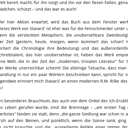
elt bereit macht, für ihn sorgt und ihn vor den fiesen Fallen, gen
ädchen, schützt – und das war es auch!
er hier Aktion erwartet, wird das Buch aus dem Fenster werf
ieses Werk von Stavarič ist eher was für die Feinschmecker unter 
enn die versteckten Metaphern, die unübersehbare Zweideutigk
er Zeit (gestern, heute, morgen, wenn kümmert das schon? H
erliert die Chronologie ihre Bedeutung) und das außerordentli
chreibtalent, das hier unübersehbar ist, heben das Werk empor
ine Welt, die in der Zeit der „modernen, trivialen Literatur“ für
er Werke unerreichbar scheint! Die alleinige Tatsache, dass man
andlung in nur ein paar Wörtern beschreiben kann, spricht für s
rgendwie erinnert mich Stavarič an einen modernen R.M. Rilke des
h.!
in besonderes Brauchtum, das auch von dem Onkel des Ich-Erzähl
ns Leben gerufen wurde, sind die Brenntage – „am ersten Tag 
erbstes“ fanden sie statt, denn „die ganze Siedlung war schon in a
rüh auf den Beinen, und pünktlich, wenn die Sonne sank, ging 
 nicht brauchte und die „ausgediente Relikte einer immer fer