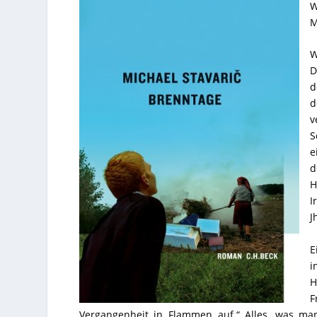
W
M
W
D
d
d
v
S
e
d
H
I
J
E
i
H
F
Vergangenheit in Flammen auf.“ Alles, was man