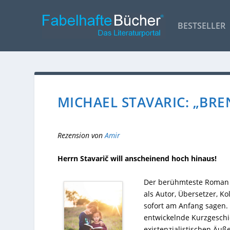
BESTSELLER
MICHAEL STAVARIC: „BR
Rezension von
Amir
Herrn Stavarič will anscheinend hoch hinaus!
Der berühmteste Roman d
als Autor, Übersetzer, Ko
sofort am Anfang sagen. 
entwickelnde Kurzgeschic
existenzialistischen Äuß