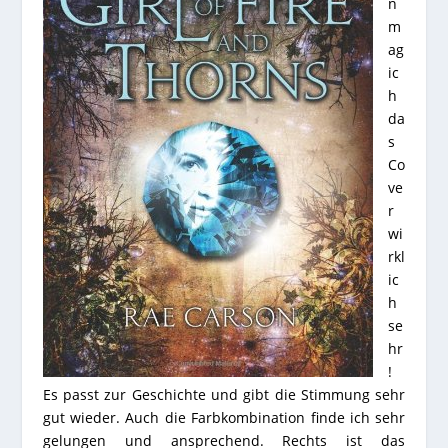
n
m
ag
ic
h
da
s
Co
ve
r
wi
rkl
ic
h
se
hr
!
Es passt zur Geschichte und gibt die Stimmung sehr
gut wieder. Auch die Farbkombination finde ich sehr
gelungen und ansprechend. Rechts ist das