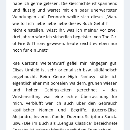
habe ich gerne gelesen. Die Geschichte ist spannend
und flüssig und wartet mit ein paar unerwarteten
Wendungen auf. Dennoch wollte sich dieses „Wah-
wie-toll-ich-liebe-liebe-liebe-dieses-Buch-Gefühl“
nicht einstellen. Wisst ihr, was ich meine? Vor zwei,
drei Jahren wäre ich sicherlich begeistert von The Girl
of Fire & Throns gewesen; heute reicht es eben nur
noch für ein „nett“.
Rae Carsons Weltentwurf gefiel mir hingegen gut.
Elisas Umfeld ist sehr orientalisch bzw. südländisch
angehaucht. Beim Genre High Fantasy hätte ich
eigentlich eher mit borealen Wäldern, grünen Wiesen
und hohen Gebirgsketten gerechnet – das
Wüstensetting war eine echte Überraschung für
mich. Verblüfft war ich auch über den Gebrauch
kastilischer Namen und Begriffe. (Lucero-Elisa,
Alejandro, Invierne, Conde, Duermo, Scriptura Sancta
usw.) Die im Buch als „Lengua Classica“ bezeichnete
Sprache ist nahezu identisch mit dem Spanischen!