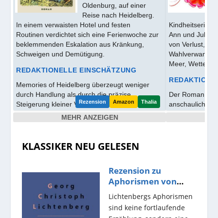
Oldenburg, auf einer
Reise nach Heidelberg.
In einem verwaisten Hotel und festen
Kindheitserinne
Routinen verdichtet sich eine Ferienwoche zur
Ann und Julie H
beklemmenden Eskalation aus Kränkung,
von Verlust, Sc
Schweigen und Demütigung.
Wahlverwandtsc
Meer, Wetter u
REDAKTIONELLE EINSCHÄTZUNG
REDAKTIONE
Memories of Heidelberg überzeugt weniger
durch Handlung als durch die präzise
Der Roman über
Steigerung kleiner Verletzungen. Aus der
anschauliches K
trostlosen Anlage entstehen Witz, Spannung
stimmungsorient
MEHR ANZEIGEN
und formale Konsequenz.
auf dem Meer u
wirken glaubwü
eher getragen bl
KLASSIKER NEU GELESEN
Rezension zu
Aphorismen von
Lichtenberg
Lichtenbergs Aphorismen
sind keine fortlaufende