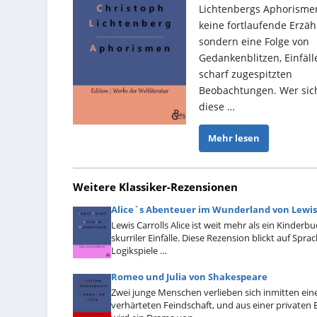
Lichtenbergs Aphorisme
keine fortlaufende Erzäh
sondern eine Folge von
Gedankenblitzen, Einfäl
scharf zugespitzten
Beobachtungen. Wer sic
diese …
Mehr lesen
Weitere Klassiker-Rezensionen
Alice`s Abenteuer im Wunderland von Lewis.
Lewis Carrolls Alice ist weit mehr als ein Kinderbu
skurriler Einfälle. Diese Rezension blickt auf Sprac
Logikspiele …
Romeo und Julia von Shakespeare
Zwei junge Menschen verlieben sich inmitten ein
verhärteten Feindschaft, und aus einer private