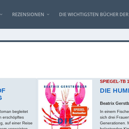
REZENSIONEN
DIE WICHTIGSTEN BÜCHER DER
SPIEGEL-TB 
OF
DIE HU
G
Beatrix Gerst
Roman begleitet
In einem Fisch
n erschöpftes
sich drei Fraue
, auf einer Reise
Generationen. 
inem verwaisten
belastenden Ki