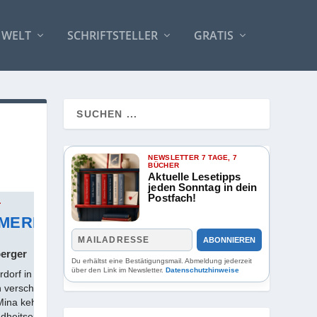
 WELT
SCHRIFTSTELLER
GRATIS
NEWSLETTER 7 TAGE, 7
BÜCHER
Aktuelle Lesetipps
jeden Sonntag in dein
Postfach!
1
SPIE
MMERFRAUEN
DI
ABONNIEREN
berger
Frei
Du erhältst eine Bestätigungsmail. Abmeldung jederzeit
über den Link im Newsletter.
Datenschutzhinweise
erdorf in Maine begegnen
Bei e
n verschiedener
Trici
Mina kehrt nach
Anwes
ndheitserinnerungen zurück
Trici