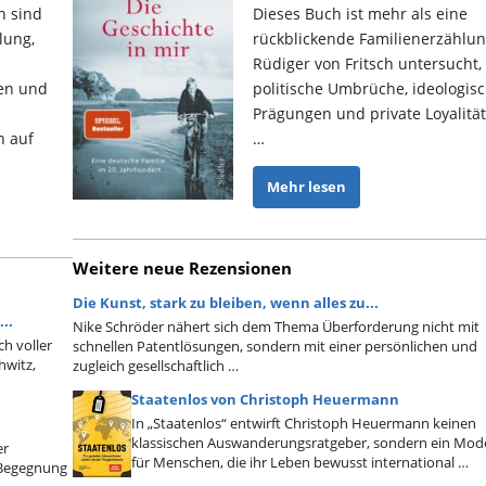
n sind
Dieses Buch ist mehr als eine
lung,
rückblickende Familienerzählun
Rüdiger von Fritsch untersucht,
len und
politische Umbrüche, ideologis
Prägungen und private Loyalitä
h auf
…
Mehr lesen
Weitere neue Rezensionen
Die Kunst, stark zu bleiben, wenn alles zu...
..
Nike Schröder nähert sich dem Thema Überforderung nicht mit
ch voller
schnellen Patentlösungen, sondern mit einer persönlichen und
hwitz,
zugleich gesellschaftlich …
Staatenlos von Christoph Heuermann
In „Staatenlos“ entwirft Christoph Heuermann keinen
klassischen Auswanderungsratgeber, sondern ein Mode
er
für Menschen, die ihr Leben bewusst international …
n Begegnung