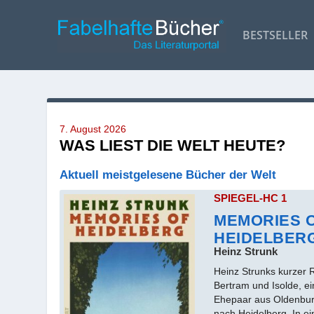
BESTSELLER
7. August 2026
WAS LIEST DIE WELT HEUTE?
Aktuell meistgelesene Bücher der Welt
SPIEGEL-HC 1
MEMORIES 
HEIDELBER
Heinz Strunk
Heinz Strunks kurzer 
Bertram und Isolde, ei
Ehepaar aus Oldenburg
nach Heidelberg. In e