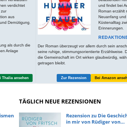
nen verdichtet
und findet bei A
 zur
Roman erzählt r
tion aus
Neuanfang und 
 und Demütigung.
Küstenalltag zw
Erinnerungen.
REDAKTION
ng als durch die
Der Roman überzeugt vor allem durch sein ansch
osen Anlage
seine ruhige, stimmungsorientierte Erzählweise. 
die Gemeinschaft im Ort wirken glaubwürdig, wä
getragen bleibt.
i Thalia ansehen
Zur Rezension
Bei Amazon anse
TÄGLICH NEUE REZENSIONEN
rismen
Rezension zu Die Geschic
in mir von Rüdiger von...