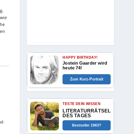
g.
 wie
che
ten
HAPPY BIRTHDAY!
Jostein Gaarder wird
heute 74!
Zum Kurz-Portrait
TESTE DEIN WISSEN
LITERATURRÄTSEL
DES TAGES
ll
Bestseller 1983?