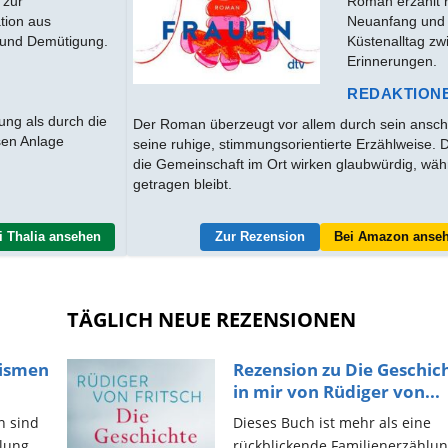
 zur
Roman erzählt r
tion aus
Neuanfang und 
 und Demütigung.
Küstenalltag zw
Erinnerungen.
REDAKTION
ng als durch die
Der Roman überzeugt vor allem durch sein ansch
osen Anlage
seine ruhige, stimmungsorientierte Erzählweise. 
die Gemeinschaft im Ort wirken glaubwürdig, wä
getragen bleibt.
i Thalia ansehen
Zur Rezension
Bei Amazon anse
TÄGLICH NEUE REZENSIONEN
rismen
Rezension zu Die Geschic
in mir von Rüdiger von...
n sind
Dieses Buch ist mehr als eine
lung,
rückblickende Familienerzählun