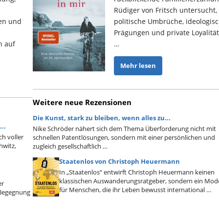
Rüdiger von Fritsch untersucht,
len und
politische Umbrüche, ideologis
Prägungen und private Loyalitä
h auf
…
Mehr lesen
Weitere neue Rezensionen
Die Kunst, stark zu bleiben, wenn alles zu...
..
Nike Schröder nähert sich dem Thema Überforderung nicht mit
ch voller
schnellen Patentlösungen, sondern mit einer persönlichen und
hwitz,
zugleich gesellschaftlich …
Staatenlos von Christoph Heuermann
In „Staatenlos“ entwirft Christoph Heuermann keinen
klassischen Auswanderungsratgeber, sondern ein Mode
er
für Menschen, die ihr Leben bewusst international …
n Begegnung