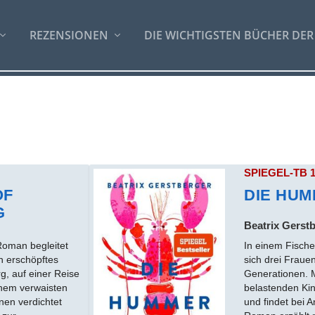
REZENSIONEN
DIE WICHTIGSTEN BÜCHER DER
SPIEGEL-TB 
OF
DIE HU
G
Beatrix Gerst
Roman begleitet
In einem Fisch
n erschöpftes
sich drei Fraue
, auf einer Reise
Generationen. 
inem verwaisten
belastenden Ki
nen verdichtet
und findet bei A