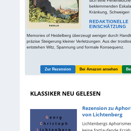
sich eine Ferienwoche
beklemmenden Eskala
Kränkung, Schweigen
REDAKTIONELLE
EINSCHÄTZUNG
Memories of Heidelberg überzeugt weniger durch Handlu
präzise Steigerung kleiner Verletzungen. Aus der trostl
entstehen Witz, Spannung und formale Konsequenz.
Zur Rezension
Bei Amazon ansehen
Be
KLASSIKER NEU GELESEN
Rezension zu Apho
von Lichtenberg
Lichtenbergs Aphorisme
keine fortlaufende Erzäh