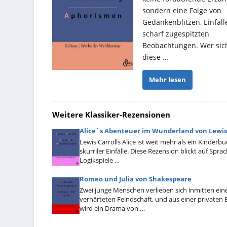
sondern eine Folge von
Gedankenblitzen, Einfäl
scharf zugespitzten
Beobachtungen. Wer sic
diese …
Mehr lesen
Weitere Klassiker-Rezensionen
Alice`s Abenteuer im Wunderland von Lewis.
Lewis Carrolls Alice ist weit mehr als ein Kinderbu
skurriler Einfälle. Diese Rezension blickt auf Sprac
Logikspiele …
Romeo und Julia von Shakespeare
Zwei junge Menschen verlieben sich inmitten ein
verhärteten Feindschaft, und aus einer private
wird ein Drama von …