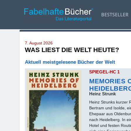
BESTSELLER
7. August 2026
WAS LIEST DIE WELT HEUTE?
Aktuell meistgelesene Bücher der Welt
SPIEGEL-HC 1
MEMORIES 
HEIDELBER
Heinz Strunk
Heinz Strunks kurzer 
Bertram und Isolde, ei
Ehepaar aus Oldenburg
nach Heidelberg. In e
Hotel und festen Routi