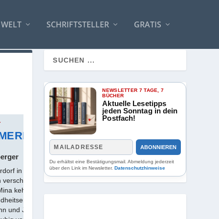
 WELT
SCHRIFTSTELLER
GRATIS
NEWSLETTER 7 TAGE, 7
BÜCHER
Aktuelle Lesetipps
jeden Sonntag in dein
Postfach!
1
SPIE
MMERFRAUEN
DI
ABONNIEREN
berger
Frei
Du erhältst eine Bestätigungsmail. Abmeldung jederzeit
über den Link im Newsletter.
Datenschutzhinweise
erdorf in Maine begegnen
Bei e
n verschiedener
Trici
Mina kehrt nach
Anwes
ndheitserinnerungen zurück
Trici
nn und Julie Halt. Der
früher