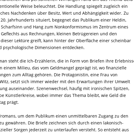
ntionelle Weise beleuchtet. Die Handlung spiegelt zugleich ein
sches Nachdenken über Besitz, Wert und Abhängigkeit wider. Zu
20. Jahrhunderts situiert, begegnet das Publikum einer Heldin,
, Scharfsinn und Hang zum Nonkonformismus im Zentrum eines
n Geflechts aus Rechnungen, kleinen Betrügereien und den
 dieser Lektüre greift, kann hinter der Oberfläche einer scheinbar
 und psychologische Dimensionen entdecken.
n steht die Ich-Erzählerin, die in Form von Briefen ihre Erlebniss
n einem Milieu, das vom Geldmangel geprägt ist, wo finanzielle
ngen zum Alltag gehören. Die Protagonistin, eine Frau von
Witz, setzt sich immer wieder mit den Erwartungen ihrer Umwelt
nung auseinander. Szenenwechsel, häufig mit ironischen Spitzen,
pe Künstlerkreise, wobei immer das Thema bleibt, wie Geld die
tag prägt.
iefromans, um dem Publikum einen unmittelbaren Zugang zu den
 gewähren. Die Briefe zeichnen sich durch einen lakonisch-
ieller Sorgen jederzeit zu unterlaufen versteht. So entsteht aus