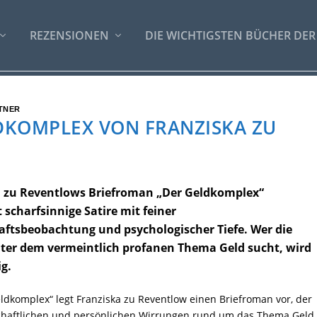
REZENSIONEN
DIE WICHTIGSTEN BÜCHER DER
TNER
DKOMPLEX VON FRANZISKA ZU
a zu Reventlows Briefroman „Der Geldkomplex“
 scharfsinnige Satire mit feiner
aftsbeobachtung und psychologischer Tiefe. Wer die
nter dem vermeintlich profanen Thema Geld sucht, wird
ig.
ldkomplex“ legt Franziska zu Reventlow einen Briefroman vor, der
schaftlichen und persönlichen Wirrungen rund um das Thema Geld