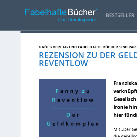
BESTSELLER
GRÖLS VERLAG UND FABELHAFTE BÜCHER SIND PAR
REZENSION ZU DER GEL
REVENTLOW
Franzisk
verknüpft
Gesellsch
Ironie hi
hier fünd
Mit „Der Ge
die gesell