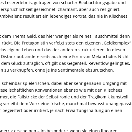
ales Lesererlebnis, getragen von scharfer Beobachtungsgabe und
idersprüchlichkeit gezeichnet: charmant, aber auch resigniert,
bivalenz resultiert ein lebendiges Porträt, das nie in Klischees
dem Thema Geld, das hier weniger als reines Tauschmittel denn
 rückt. Die Protagonistin verfolgt stets den eigenen „Geldkomplex“
 das eigene Leben und das der anderen strukturieren. In diesen
e Distanz auf, andererseits auch eine Form von Melancholie: Nicht
dem Glück zuträglich, oft gilt das Gegenteil. Reventlow gelingt es,
gen zu verknüpfen, ohne je ins Sentimentale abzurutschen.
im scheinbar spielerischen, dabei aber sehr genauen Umgang mit
gesellschaftlichen Konventionen ebenso wie mit den Klischees
r, die Fallstricke der Selbstironie und der Tragikomik kunstvoll
ng verleiht dem Werk eine frische, manchmal bewusst unangepasst
 begeistert oder irritiert, je nach Erwartungshaltung an einen
errig erscheinen – insbesondere, wenn sie einen linearen