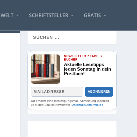
 WELT
SCHRIFTSTELLER
GRATIS
NEWSLETTER 7 TAGE, 7
BÜCHER
Aktuelle Lesetipps
jeden Sonntag in dein
Postfach!
ABONNIEREN
Du erhältst eine Bestätigungsmail. Abmeldung jederzeit
über den Link im Newsletter.
Datenschutzhinweise