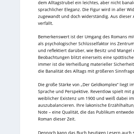
dem Alltagstrubel ein leichtes, aber nicht ban
sprachlicher Eleganz. Die Figur wird in aller W
zugewandt und doch widerständig. Aus dieser Am
verfällt.
Bemerkenswert ist der Umgang des Romans mit 
als psychologischer Schlüsselfaktor ins Zentrum
und reflektiert darüber, wie Besitz und Mangel
Beobachtungen blitzt einerseits eine spöttisch
immer ist die Verheißung materieller Sicherheit 
die Banalität des Alltags mit größeren Sinnfra
Die große Stärke von „Der Geldkomplex“ liegt 
Sprache und Perspektive. Reventlow spielt mit 
weiblicher Existenz um 1900 und weiß dabei imme
auszubalancieren. Ihre lakonische Erzählhaltu
Note – eine Qualität, die das Publikum entweder
Roman dieser Zeit.
Dennoch kann das Buch heutigen Lesern auch sp