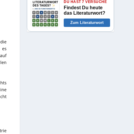
DU HAST 7 VERSUCHE
Findest Du heute
das Literaturwort?
Zum Literaturwort
 die
 es
auf
llen
chts
eine
cht
trie