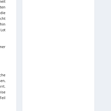
heit
hten
 die
ucht
 hin
Lot
ner
iche
sen,
rrt.
eise
Teil