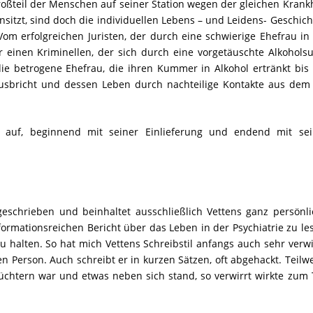
oßteil der Menschen auf seiner Station wegen der gleichen Krank
nsitzt, sind doch die individuellen Lebens – und Leidens- Geschic
Vom erfolgreichen Juristen, der durch eine schwierige Ehefrau in
er einen Kriminellen, der sich durch eine vorgetäuschte Alkohols
ie betrogene Ehefrau, die ihren Kummer in Alkohol ertränkt bis
sbricht und dessen Leben durch nachteilige Kontakte aus dem 
ch auf, beginnend mit seiner Einlieferung und endend mit sei
geschrieben und beinhaltet ausschließlich Vettens ganz persönl
formationsreichen Bericht über das Leben in der Psychiatrie zu le
 halten. So hat mich Vettens Schreibstil anfangs auch sehr verwi
tten Person. Auch schreibt er in kurzen Sätzen, oft abgehackt. Teilw
nüchtern war und etwas neben sich stand, so verwirrt wirkte zum 