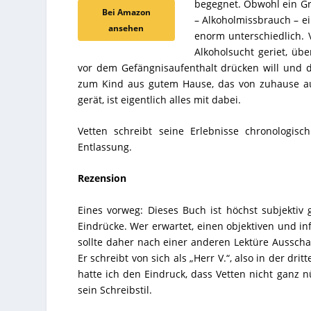
begegnet. Obwohl ein Gr
Bei Amazon
– Alkoholmissbrauch – ei
ansehen
enorm unterschiedlich. 
Alkoholsucht geriet, üb
vor dem Gefängnisaufenthalt drücken will und d
zum Kind aus gutem Hause, das von zuhause au
gerät, ist eigentlich alles mit dabei.
Vetten schreibt seine Erlebnisse chronologis
Entlassung.
Rezension
Eines vorweg: Dieses Buch ist höchst subjektiv 
Eindrücke. Wer erwartet, einen objektiven und in
sollte daher nach einer anderen Lektüre Ausschau
Er schreibt von sich als „Herr V.“, also in der dri
hatte ich den Eindruck, dass Vetten nicht ganz 
sein Schreibstil.