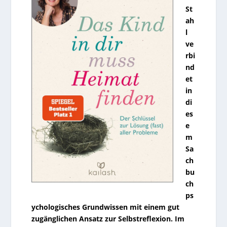
St
ah
l
ve
rbi
nd
et
in
di
es
e
m
Sa
ch
bu
ch
ps
ychologisches Grundwissen mit einem gut
zugänglichen Ansatz zur Selbstreflexion. Im