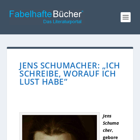
JENS SCHUMACHER: „ICH
SCHREIBE, WORAUF ICH
LUST HABE“
Jens
Schuma
cher
,
gebore