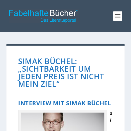
SIMAK BÜCHEL:
„SICHTBARKEIT UM
JEDEN PREIS IST NICHT
MEIN ZIEL“
INTERVIEW MIT SIMAK BÜCHEL
S
i