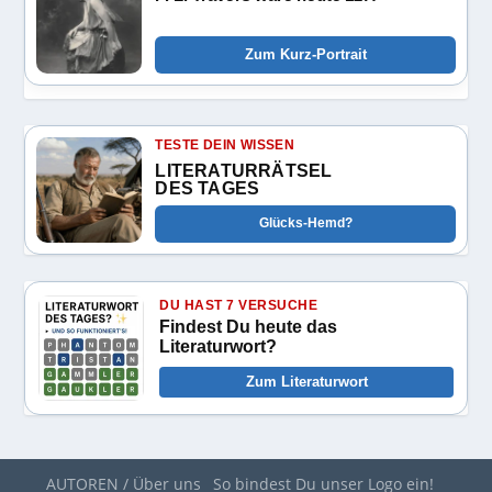
Zum Kurz-Portrait
TESTE DEIN WISSEN
LITERATURRÄTSEL
DES TAGES
Glücks-Hemd?
DU HAST 7 VERSUCHE
Findest Du heute das
Literaturwort?
Zum Literaturwort
AUTOREN / Über uns
So bindest Du unser Logo ein!