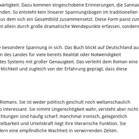
ärtigkeit. Dazu kommen eingeschobene Erinnerungen, die Sanna
nden. So entsteht kein linearer Spannungsbogen im traditionellen
aus dem sich ein Gesamtbild zusammensetzt. Diese Form passt zu
nicht allein durch große dramatische Wendepunkte erfassen, sonder
besondere Spannung in sich. Das Buch blickt auf Deutschland au
en des Landes für viele bereits Realität oder Notwendigkeit
 des Systems mit großer Genauigkeit. Das verleiht dem Roman eine
rklichkeit und zugleich von der Erfahrung geprägt, dass diese
.
Romans. Sie ist weder politisch geschult noch weltanschaulich
so interessant. Sie nimmt Ungerechtigkeit wahr, versteht aber nicht
tungen sind häufig scharf, manchmal ironisch, gelegentlich
barkeit und Urteilskraft liegt ihre literarische Funktion. Sie
dern eine empfindliche Wachheit in verwirrenden Zeiten.