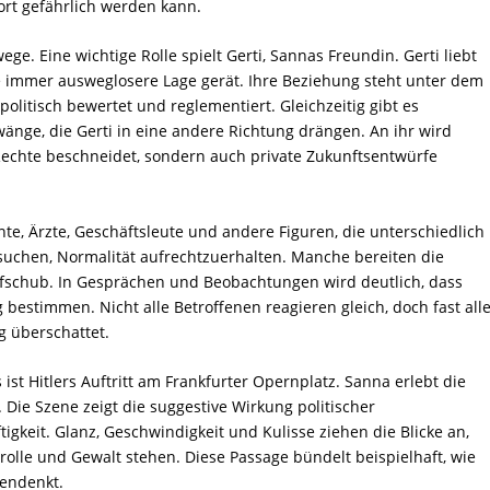
Wort gefährlich werden kann.
ge. Eine wichtige Rolle spielt Gerti, Sannas Freundin. Gerti liebt
ne immer ausweglosere Lage gerät. Ihre Beziehung steht unter dem
politisch bewertet und reglementiert. Gleichzeitig gibt es
wänge, die Gerti in eine andere Richtung drängen. An ihr wird
 Rechte beschneidet, sondern auch private Zukunftsentwürfe
e, Ärzte, Geschäftsleute und andere Figuren, die unterschiedlich
uchen, Normalität aufrechtzuerhalten. Manche bereiten die
ufschub. In Gesprächen und Beobachtungen wird deutlich, dass
bestimmen. Nicht alle Betroffenen reagieren gleich, doch fast all
g überschattet.
st Hitlers Auftritt am Frankfurter Opernplatz. Sanna erlebt die
Die Szene zeigt die suggestive Wirkung politischer
igkeit. Glanz, Geschwindigkeit und Kulisse ziehen die Blicke an,
rolle und Gewalt stehen. Diese Passage bündelt beispielhaft, wie
endenkt.