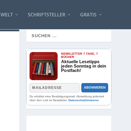
 WELT
SCHRIFTSTELLER
GRATIS
NEWSLETTER 7 TAGE, 7
BÜCHER
Aktuelle Lesetipps
jeden Sonntag in dein
Postfach!
ABONNIEREN
Du erhältst eine Bestätigungsmail. Abmeldung jederzeit
über den Link im Newsletter.
Datenschutzhinweise