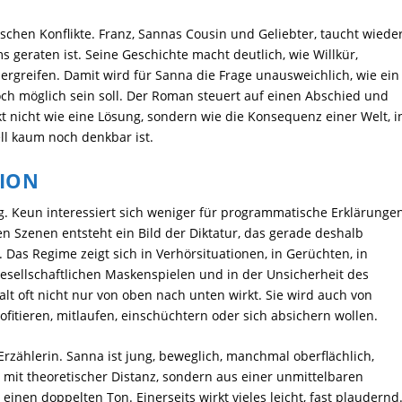
schen Konflikte. Franz, Sannas Cousin und Geliebter, taucht wiede
 geraten ist. Seine Geschichte macht deutlich, wie Willkür,
rgreifen. Damit wird für Sanna die Frage unausweichlich, wie ein
h möglich sein soll. Der Roman steuert auf einen Abschied und
kt nicht wie eine Lösung, sondern wie die Konsequenz einer Welt, i
ell kaum noch denkbar ist.
TION
. Keun interessiert sich weniger für programmatische Erklärunge
nen Szenen entsteht ein Bild der Diktatur, das gerade deshalb
. Das Regime zeigt sich in Verhörsituationen, in Gerüchten, in
 gesellschaftlichen Maskenspielen und in der Unsicherheit des
walt oft nicht nur von oben nach unten wirkt. Sie wird auch von
itieren, mitlaufen, einschüchtern oder sich absichern wollen.
 Erzählerin. Sanna ist jung, beweglich, manchmal oberflächlich,
 mit theoretischer Distanz, sondern aus einer unmittelbaren
nen doppelten Ton. Einerseits wirkt vieles leicht, fast plaudernd