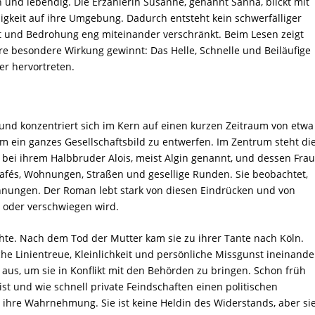
 und lebendig. Die Erzählerin Susanne, genannt Sanna, blickt mit
osigkeit auf ihre Umgebung. Dadurch entsteht kein schwerfälliger
it und Bedrohung eng miteinander verschränkt. Beim Lesen zeigt
re besondere Wirkung gewinnt: Das Helle, Schnelle und Beiläufige
er hervortreten.
und konzentriert sich im Kern auf einen kurzen Zeitraum von etwa
m ein ganzes Gesellschaftsbild zu entwerfen. Im Zentrum steht di
 bei ihrem Halbbruder Alois, meist Algin genannt, und dessen Fra
 Cafés, Wohnungen, Straßen und gesellige Runden. Sie beobachtet,
pannungen. Der Roman lebt stark von diesen Eindrücken und von
 oder verschwiegen wird.
te. Nach dem Tod der Mutter kam sie zu ihrer Tante nach Köln.
sche Linientreue, Kleinlichkeit und persönliche Missgunst ineinande
us, um sie in Konflikt mit den Behörden zu bringen. Schon früh
 ist und wie schnell private Feindschaften einen politischen
ihre Wahrnehmung. Sie ist keine Heldin des Widerstands, aber si