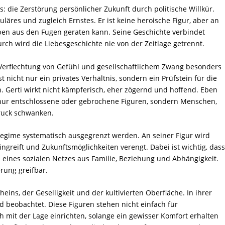
: die Zerstörung persönlicher Zukunft durch politische Willkür.
äres und zugleich Ernstes. Er ist keine heroische Figur, aber an
eben aus den Fugen geraten kann. Seine Geschichte verbindet
rch wird die Liebesgeschichte nie von der Zeitlage getrennt.
e Verflechtung von Gefühl und gesellschaftlichem Zwang besonders
st nicht nur ein privates Verhältnis, sondern ein Prüfstein für die
. Gerti wirkt nicht kämpferisch, eher zögernd und hoffend. Eben
t nur entschlossene oder gebrochene Figuren, sondern Menschen,
ruck schwanken.
 Regime systematisch ausgegrenzt werden. An seiner Figur wird
ingreift und Zukunftsmöglichkeiten verengt. Dabei ist wichtig, das
eil eines sozialen Netzes aus Familie, Beziehung und Abhängigkeit.
rung greifbar.
eins, der Geselligkeit und der kultivierten Oberfläche. In ihrer
d beobachtet. Diese Figuren stehen nicht einfach für
h mit der Lage einrichten, solange ein gewisser Komfort erhalten