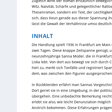
Zugleich wirkt der Roman erstaunlich beweglich
Witz, Naivität, Schärfe und gelegentlicher Ratl
Thesenroman, sondern ein Text, der Leichtigke
sich, dass Keun gerade aus dieser Spannung ih
lässt die Gewalt der Verhältnisse umso deutlich
INHALT
Die Handlung spielt 1936 in Frankfurt am Main 
zwei Tagen. Diese knappe Zeitspanne genügt, u
neunzehnjährige Sanna Moder, die in Frankfurt
Liska lebt. Von dort aus bewegt sie sich durch
hört zu, merkt sich Tonfälle und registriert S
dem, was zwischen den Figuren ausgesprochen
In Rückblenden erfährt man Sannas Vorgeschich
Dort geriet sie in eine Umgebung, in der politi
übergehen. Eine unbedachte Bemerkung reicht a
erlebt sie also, wie leicht Denunziation möglich
Anstrich bekommen. Diese Erfahrungen prägen 