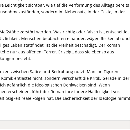
 Leichtigkeit sichtbar, wie tief die Verformung des Alltags bereits
in Ausnahmezuständen, sondern im Nebensatz, in der Geste, in der
 Maßstäbe zerstört werden. Was richtig oder falsch ist, entscheidet
ützlichkeit. Menschen beobachten einander, wägen Risiken ab und
iges Leben stattfindet, ist die Freiheit beschädigt. Der Roman
stehe nur aus offenem Terror. Er zeigt, dass sie ebenso aus
ckungen besteht.
nzen zwischen Satire und Bedrohung nutzt. Manche Figuren
e Komik entlastet nicht, sondern verschärft die Kritik. Gerade in der
eich gefährlich die ideologischen Denkweisen sind. Wenn
onen erscheinen, führt der Roman ihre innere Haltlosigkeit vor.
ltlosigkeit reale Folgen hat. Die Lächerlichkeit der Ideologie nimm