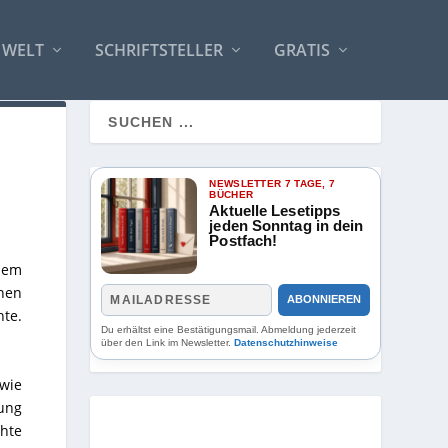
 WELT
SCHRIFTSTELLER
GRATIS
NEWSLETTER 7 TAGE, 7
BÜCHER
Aktuelle Lesetipps
jeden Sonntag in dein
Postfach!
 dem
onen
ABONNIEREN
te.
Du erhältst eine Bestätigungsmail. Abmeldung jederzeit
über den Link im Newsletter.
Datenschutzhinweise
wie
ung
hte