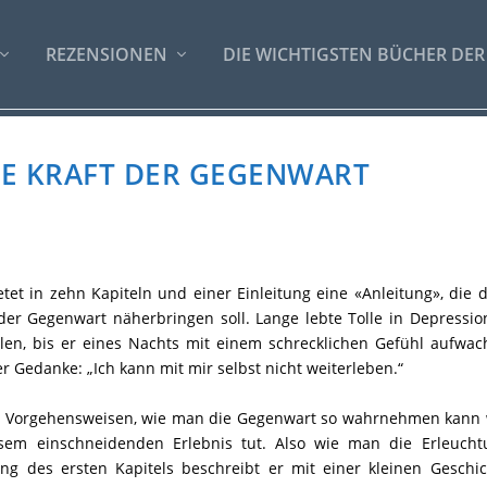
REZENSIONEN
DIE WICHTIGSTEN BÜCHER DER
DIE KRAFT DER GEGENWART
ietet in zehn Kapiteln und einer Einleitung eine «Anleitung», die
 der Gegenwart näherbringen soll. Lange lebte Tolle in Depressi
en, bis er eines Nachts mit einem schrecklichen Gefühl aufwach
r Gedanke: „Ich kann mit mir selbst nicht weiterleben.“
er Vorgehensweisen, wie man die Gegenwart so wahrnehmen kann 
sem einschneidenden Erlebnis tut. Also wie man die Erleucht
ng des ersten Kapitels beschreibt er mit einer kleinen Geschic