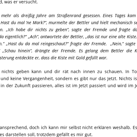
d, was er versucht.
e mehr als dreißig Jahre am Straßenrand gesessen. Eines Tages kam
„Hast du mal ‘ne Mark?“, murmelte der Bettler und hielt mechanisch s
in. „Ich habe dir nichts zu geben“, sagte der Fremde und fragte d
a eigentlich?“ „Ach“, antwortete der Bettler, „das ist nur eine alte Kiste
nn.“ „Hast du da mal reingeschaut?“ fragte der Fremde. „Nein,“ sagte
“ „Schau hinein“, drängte der Fremde. Es gelang dem Bettler die K
erung entdeckte er, dass die Kiste mit Gold gefüllt war.
r nichts geben kann und dir rät nach innen zu schauen. In Tol
und keine Vergangenheit, sondern es gibt nur das Jetzt. Nichts is
n der Zukunft passieren, alles ist im Jetzt passiert und wird im J
nsprechend, doch ich kann mir selbst nicht erklären weshalb. Es
 darstellen soll, trotzdem gefällt es mir gut.