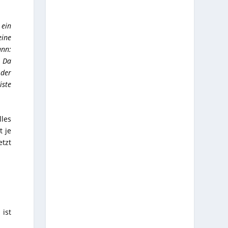
 ein
eine
ann:
. Da
 der
iste
les
t je
etzt
 ist