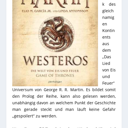
k des
gleich
namig
en
Kontin
ents
aus
dem
„Das
Lied
von Eis
und
Feuer“
Universum von George R. R. Martin. Es bildet somit
den Prolog der Reihe, kann also gelesen werden,
unabhängig davon an welchem Punkt der Geschichte
man gerade steckt und man läuft keine Gefahr
„gespoilert“ zu werden.