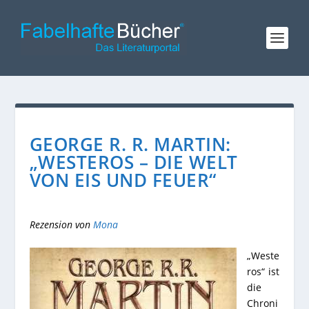
GEORGE R. R. MARTIN:
„WESTEROS – DIE WELT
VON EIS UND FEUER“
Rezension von
Mona
„Weste
ros“ ist
die
Chroni