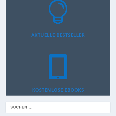

AKTUELLE BESTSELLER

KOSTENLOSE EBOOKS