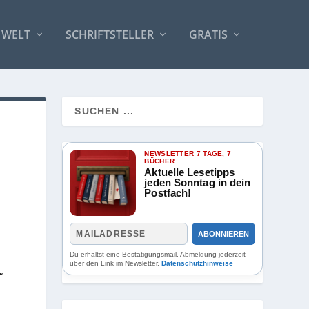
 WELT
SCHRIFTSTELLER
GRATIS
NEWSLETTER 7 TAGE, 7
BÜCHER
Aktuelle Lesetipps
jeden Sonntag in dein
Postfach!
ABONNIEREN
Du erhältst eine Bestätigungsmail. Abmeldung jederzeit
über den Link im Newsletter.
Datenschutzhinweise
“