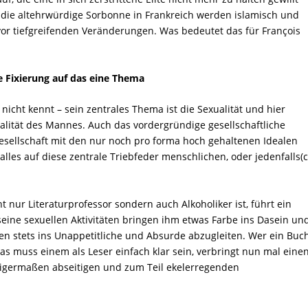
e die altehrwürdige Sorbonne in Frankreich werden islamisch und
vor tiefgreifenden Veränderungen. Was bedeutet das für François
 Fixierung auf das eine Thema
icht kennt – sein zentrales Thema ist die Sexualität und hier
alität des Mannes. Auch das vordergründige gesellschaftliche
sellschaft mit den nur noch pro forma hoch gehaltenen Idealen
 alles auf diese zentrale Triebfeder menschlichen, oder jedenfalls
(c
 nur Literaturprofessor sondern auch Alkoholiker ist, führt ein
eine sexuellen Aktivitäten bringen ihm etwas Farbe ins Dasein un
ben stets ins Unappetitliche und Absurde abzugleiten. Wer ein Buc
 das muss einem als Leser einfach klar sein, verbringt nun mal eine
inigermaßen abseitigen und zum Teil ekelerregenden