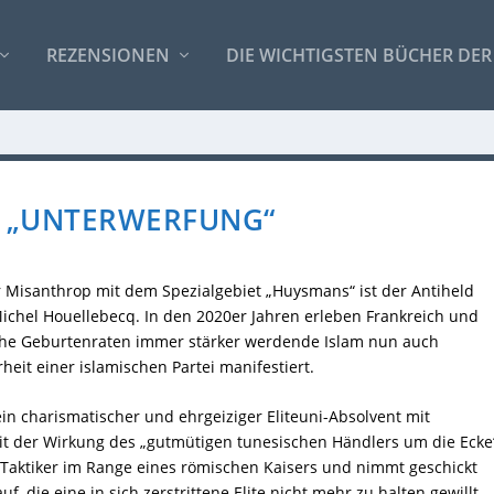
REZENSIONEN
DIE WICHTIGSTEN BÜCHER DER
– „UNTERWERFUNG“
r Misanthrop mit dem Spezialgebiet „Huysmans“ ist der Antiheld
chel Houellebecq. In den 2020er Jahren erleben Frankreich und
ohe Geburtenraten immer stärker werdende Islam nun auch
it einer islamischen Partei manifestiert.
in charismatischer und ehrgeiziger Eliteuni-Absolvent mit
t der Wirkung des „gutmütigen tunesischen Händlers um die Ecke
r Taktiker im Range eines römischen Kaisers und nimmt geschickt
uf, die eine in sich zerstrittene Elite nicht mehr zu halten gewillt