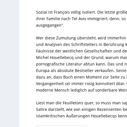
Sozial ist François völlig isoliert. Die letzte gr
ihrer Familie nach Tel Aviv immigriert, denn, s
ausgegangen“.
Wer diese Zumutung übersteht, wird immerhin br
und Analysen des Schriftstellers in Berührung
Fäulnisse der westlichen Gesellschaften und de
Michel Houellebecq und der Grund, warum man
pornografische Literatur abtun kann. Das und n
Europa als absolute
Bestseller
verkaufen. Seine
dazu an, dass Buch einen Moment zur Seite zu 
Vergangenheit sei immer rosig konnotiert (klar,
moderne Mensch lediglich auf sonderbare Weis
Liest man die Feuilletons quer, so muss man s
Satire darstellt, wie von einigen Rezensenten 
islamkritischen Äußerungen
Houellebecqs
kenn