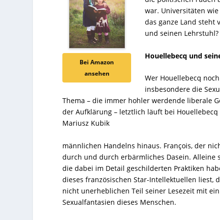
war. Universitäten wi
das ganze Land steht 
und seinen Lehrstuhl?
Houellebecq und seine
Bei Amazon
ansehen
Wer Houellebecq noch n
insbesondere die Sexu
Thema – die immer hohler werdende liberale Ge
der Aufklärung – letztlich läuft bei Houellebecq
Mariusz Kubik
männlichen Handelns hinaus. François, der nicht
durch und durch erbärmliches Dasein. Alleine s
die dabei im Detail geschilderten Praktiken ha
dieses französischen Star-Intellektuellen liest,
nicht unerheblichen Teil seiner Lesezeit mit e
Sexualfantasien dieses Menschen.