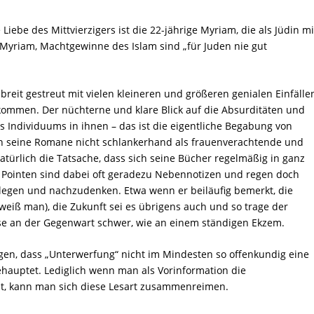
oße Liebe des Mittvierzigers ist die 22-jährige Myriam, die als Jüdin mi
o Myriam, Machtgewinne des Islam sind „für Juden nie gut
eit gestreut mit vielen kleineren und größeren genialen Einfälle
 kommen. Der nüchterne und klare Blick auf die Absurditäten und
s Individuums in ihnen – das ist die eigentliche Begabung von
 seine Romane nicht schlankerhand als frauenverachtende und
atürlich die Tatsache, dass sich seine Bücher regelmäßig in ganz
 Pointen sind dabei oft geradezu Nebennotizen und regen doch
legen und nachzudenken. Etwa wenn er beiläufig bemerkt, die
 weiß man), die Zukunft sei es übrigens auch und so trage der
e an der Gegenwart schwer, wie an einem ständigen Ekzem.
agen, dass „Unterwerfung“ nicht im Mindesten so offenkundig eine
behauptet. Lediglich wenn man als Vorinformation die
t, kann man sich diese Lesart zusammenreimen.