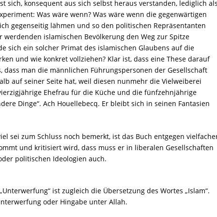
st sich, konsequent aus sich selbst heraus verstanden, lediglich al
xperiment: Was wäre wenn? Was wäre wenn die gegenwärtigen
sich gegenseitig lähmen und so den politischen Repräsentanten
r werdenden islamischen Bevölkerung den Weg zur Spitze
e sich ein solcher Primat des islamischen Glaubens auf die
rken und wie konkret vollziehen? Klar ist, dass eine These darauf
, dass man die männlichen Führungspersonen der Gesellschaft
alb auf seiner Seite hat, weil diesen nunmehr die Vielweiberei
 vierzigjährige Ehefrau für die Küche und die fünfzehnjährige
dere Dinge“. Ach Houellebecq. Er bleibt sich in seinen Fantasien
 viel sei zum Schluss noch bemerkt, ist das Buch entgegen vielfache
ommt und kritisiert wird, dass muss er in liberalen Gesellschaften
oder politischen Ideologien auch.
l. „Unterwerfung“ ist zugleich die Übersetzung des Wortes „Islam“.
Unterwerfung oder Hingabe unter Allah.