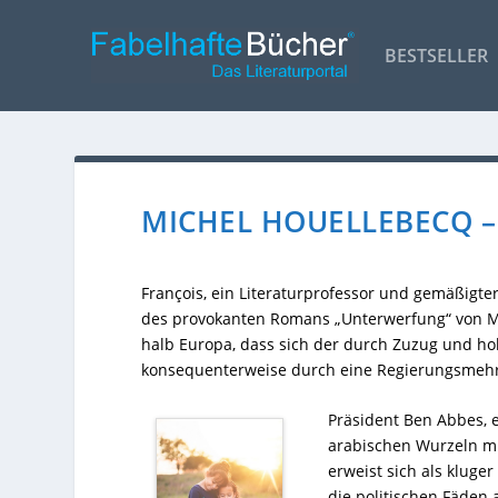
BESTSELLER
MICHEL HOUELLEBECQ 
François, ein Literaturprofessor und gemäßigte
des provokanten Romans „Unterwerfung“ von Mi
halb Europa, dass sich der durch Zuzug und h
konsequenterweise durch eine Regierungsmehrhe
Präsident Ben Abbes, e
arabischen Wurzeln mi
erweist sich als kluge
die politischen Fäden a