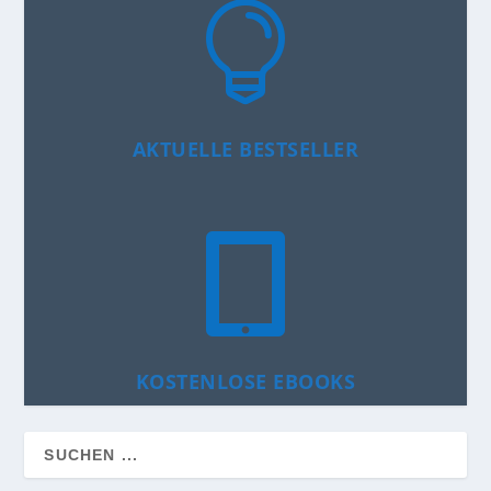

AKTUELLE BESTSELLER

KOSTENLOSE EBOOKS