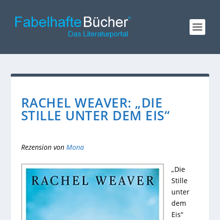
RACHEL WEAVER: „DIE
STILLE UNTER DEM EIS“
Rezension von
Mona
„Die
Stille
unter
dem
Eis“