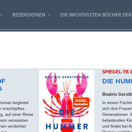
REZENSIONEN
DIE WICHTIGSTEN BÜCHER DER
SPIEGEL-TB 
OF
DIE HU
G
Beatrix Gerst
Roman begleitet
In einem Fisch
n erschöpftes
sich drei Fraue
, auf einer Reise
Generationen. 
inem verwaisten
belastenden Ki
nen verdichtet
und findet bei A
 zur
Roman erzählt r