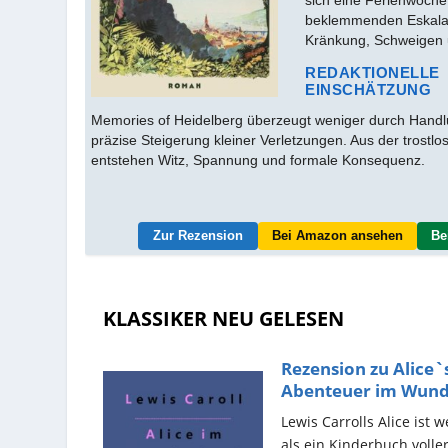
beklemmenden Eskala
Kränkung, Schweigen
REDAKTIONELLE
EINSCHÄTZUNG
Memories of Heidelberg überzeugt weniger durch Handlu
präzise Steigerung kleiner Verletzungen. Aus der trostl
entstehen Witz, Spannung und formale Konsequenz.
Zur Rezension
Bei Amazon ansehen
Be
KLASSIKER NEU GELESEN
Rezension zu Alice`
Abenteuer im Wund
von...
Lewis Carrolls Alice ist 
als ein Kinderbuch voller