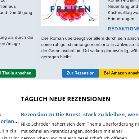
tion aus
Neuanfang und 
 und Demütigung.
Küstenalltag zw
Erinnerungen.
REDAKTION
ng als durch die
Der Roman überzeugt vor allem durch sein ansch
osen Anlage
seine ruhige, stimmungsorientierte Erzählweise. 
die Gemeinschaft im Ort wirken glaubwürdig, wä
getragen bleibt.
i Thalia ansehen
Zur Rezension
Bei Amazon anse
TÄGLICH NEUE REZENSIONEN
s
Rezension zu Die Kunst, stark zu bleiben, wenn
erland
Nike Schröder nähert sich dem Thema Überforderung ni
weit mehr
mit schnellen Patentlösungen, sondern mit einer
 skurriler
persönlichen und zugleich gesellschaftlich offenen