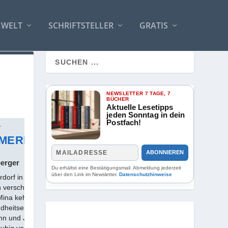
 WELT
SCHRIFTSTELLER
GRATIS
NEWSLETTER 7 TAGE, 7
BÜCHER
Aktuelle Lesetipps
jeden Sonntag in dein
Postfach!
1
SPIE
MMERFRAUEN
DI
ABONNIEREN
berger
Frei
Du erhältst eine Bestätigungsmail. Abmeldung jederzeit
über den Link im Newsletter.
Datenschutzhinweise
erdorf in Maine begegnen
Bei e
n verschiedener
Trici
Mina kehrt nach
Anwes
ndheitserinnerungen zurück
Trici
nn und Julie Halt. Der
früher
uhig von Verlust, Schuld,
versc