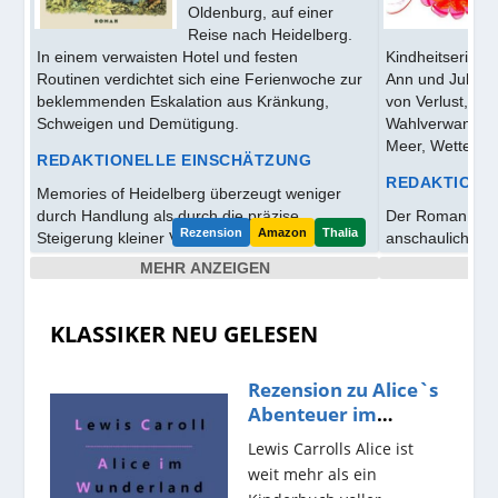
Oldenburg, auf einer
Reise nach Heidelberg.
In einem verwaisten Hotel und festen
Kindheitserinne
Routinen verdichtet sich eine Ferienwoche zur
Ann und Julie H
beklemmenden Eskalation aus Kränkung,
von Verlust, Sc
Schweigen und Demütigung.
Wahlverwandtsc
Meer, Wetter u
REDAKTIONELLE EINSCHÄTZUNG
REDAKTIONE
Memories of Heidelberg überzeugt weniger
durch Handlung als durch die präzise
Der Roman über
Steigerung kleiner Verletzungen. Aus der
anschauliches K
trostlosen Anlage entstehen Witz, Spannung
stimmungsorient
MEHR ANZEIGEN
und formale Konsequenz.
auf dem Meer u
wirken glaubwü
eher getragen bl
KLASSIKER NEU GELESEN
Rezension zu Alice`s
Abenteuer im
Wunderland von...
Lewis Carrolls Alice ist
weit mehr als ein