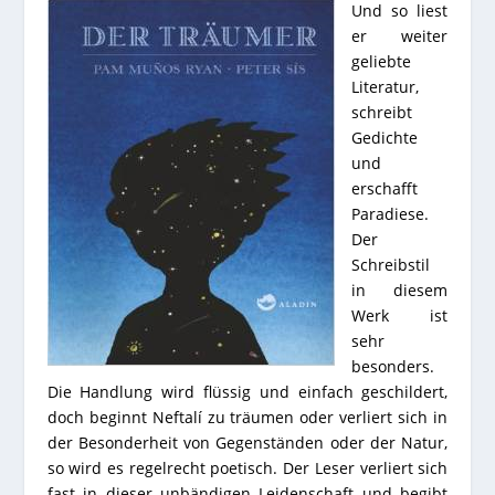
Und so liest
er weiter
geliebte
Literatur,
schreibt
Gedichte
und
erschafft
Paradiese.
Der
Schreibstil
in diesem
Werk ist
sehr
besonders.
Die Handlung wird flüssig und einfach geschildert,
doch beginnt Neftalí zu träumen oder verliert sich in
der Besonderheit von Gegenständen oder der Natur,
so wird es regelrecht poetisch. Der Leser verliert sich
fast in dieser unbändigen Leidenschaft und begibt