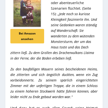
oder abenteuerliche
Szenarien flüchtet. (Seite
15):
„Jede noch so kuriose
Kleinigkeit faszinierte ihn. Und
seine Gedanken waren ständig
auf Wanderschaft: Sie
Bei Amazon
wanderten zu dem wütenden
ansehen
Monstersturm, der um das
Haus toste und das Dach
zittern ließ. Zu dem Grollen des Drachenvulkans Llaima
in der Ferne, der die Böden erbeben ließ.
Zu den baufälligen Mauern seines bescheidenen Heims,
die zitterten und sich ängstlich duckten, wenn ein Zug
vorbeidonnerte. Zu seinem spärlich eingerichteten
Zimmer mit der unfertigen Treppe, die in einem Schloss
zu einem höheren Stockwerk hätte führen können, aber
leider nicht zu Ende gebaut worden war.“
Und dazu hat er auch allen Grund; seine Heimat