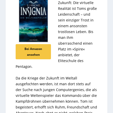
Zukunft: Die virtuelle
Realität ist Toms große
Leidenschaft – und
sein einziger Trost in
einem ansonsten
trostlosen Leben. Bis
man ihm
überraschend einen
Bei Amazon
Platz im »Spire«
ansehen
anbietet, der
Eliteschule des
Pentagon.
Da die Kriege der Zukunft im Weltall
ausgefochten werden, ist man dort stets auf
der Suche nach jungen Computergenies, die als
virtuelle Weltenspieler das Kommando über die
Kampfdrohnen übernehmen können. Tom ist
begeistert, erhofft sich Ruhm, Freundschaft und
Abenteuer. Noch ahnt er nicht, welchen Preis