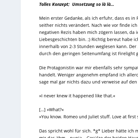
Tolles Konzept; Umsetzung so là là…
Mein erster Gedanke, als ich erfuhr, dass es in
seither nichts verändert. Nach wie vor finde ich
negativen Rezis haben mich zögern lassen, da 
Liebesgeschichten bin. ;)
Richtig bereut habe i
innerhalb von 2-3 Stunden weglesen kann. Der S
durch den geringen Seitenumfang ist
Firelight
g
Die Protagonistin war mir ebenfalls sehr sympath
handelt. Weniger angenehm empfand ich allerdi
sage mal gar nichts dazu und verweise auf den 
»I never knew it happened like that.«
[…] »What?«
»You know. Romeo und Juliet stuff. Love at first 
Das spricht wohl für sich. *g*
Lieber hätte ich 
mir das ähm… nunja… Gesülze der beiden Hauptp