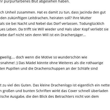
ihr purpurfarbenes Blut abgesehen haben.
ich Unheil zusammen. Hat es damit zu tun, dass Jacinda den gut
den zukünftigen Leitdrachen, heiraten soll?
Ihre Mutter
 als sie bei Nacht und Nebel das Dorf verlassen. Todunglücklich
es Leben. Da trifft sie Will wieder und Hals über Kopf verliebt sie
Liebe darf nicht sein denn Will ist ein Drachenjäger…
gweilig…. doch wenn die Motive so wunderschön wie
snahme! ;) Das Mädel könnte ohne Weiteres als die rothaarige
tzten Pupillen und die Drachenschuppen an der Schläfe sind
 zu viel des Guten. Das kleine Drachenlogo ist eigentlich ein nette
en großen und bunten Schriften wirkt das Cover schnell überladen
glische Ausgabe, die den Blick des Betrachters nicht von dem