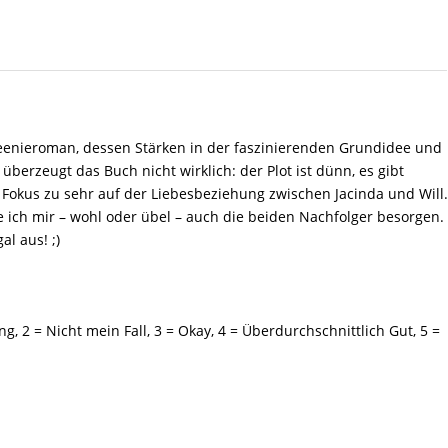
 Teenieroman, dessen Stärken in der faszinierenden Grundidee und
berzeugt das Buch nicht wirklich: der Plot ist dünn, es gibt
Fokus zu sehr auf der Liebesbeziehung zwischen Jacinda und Will
de ich mir – wohl oder übel – auch die beiden Nachfolger besorgen.
l aus! ;)
ng,
2
= Nicht mein Fall,
3
= Okay,
4
= Überdurchschnittlich Gut,
5
=