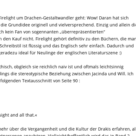
Firelight
um Drachen-Gestaltwandler geht: Wow!
Daran hat sich
 die Grundidee originell und vielversprechend. Einzig und allein di
ich kein Fan von sogennanten „überrepräsentierten“
ch den Kauf nicht.
Firelight
gehört definitiv zu den Büchern, die ma
chreibstil ist flüssig und das Englisch sehr einfach. Dadurch und
eradezu ideal für Neulinge der englischen Literaturszene :)
isch, obgleich sie reichlich naiv ist und oftmals leichtsinnig
ngs die stereotypische Beziehung zwischen Jacinda und Will. Ich
folgenden Textausschnitt von Seite 90 :
sight and all that.«
mehr über die Vergangenheit und die Kultur der Drakis erfahren, al
ersonen anzuhören. Vielleicht/hoffentlich wird das in Band 2