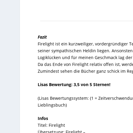
Fazit
Firelight
ist ein kurzweiliger, vordergründiger
seiner sympathischen Heldin liegen. Ansonsten ü
Logiklücken und für meinen Geschmack lag der 
Da das Ende von
Firelight
relativ offen ist, wer
Zumindest sehen die Bücher ganz schick im Rega
Lisas Bewertung: 3,5 von 5 Sternen!
(Lisas Bewertungssystem: (
1
= Zeitverschwendu
Lieblingsbuch)
Infos
Titel:
Firelight
Übersetzung:
Firelight –