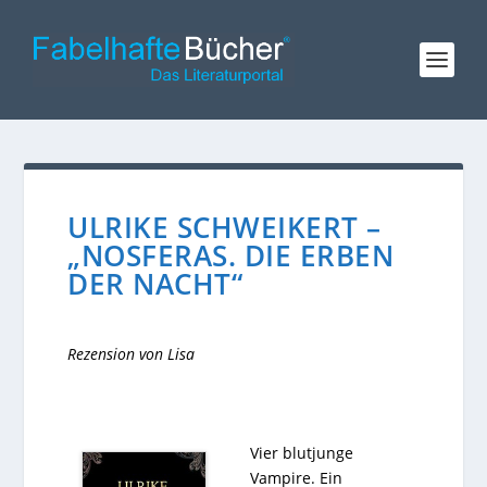
ULRIKE SCHWEIKERT –
„NOSFERAS. DIE ERBEN
DER NACHT“
Rezension von Lisa
Vier blutjunge
Vampire. Ein