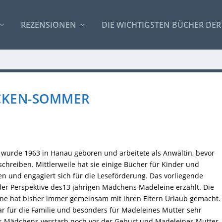
REZENSIONEN
DIE WICHTIGSTEN BÜCHER DER
ÜCKEN-SOMMER
e wurde 1963 in Hanau geboren und arbeitete als Anwältin, bevor
chreiben. Mittlerweile hat sie einige Bücher für Kinder und
en und engagiert sich für die Leseförderung. Das vorliegende
er Perspektive des13 jährigen Mädchens Madeleine erzählt. Die
ine hat bisher immer gemeinsam mit ihren Eltern Urlaub gemacht.
ar für die Familie und besonders für Madeleines Mutter sehr
es Mädchens verstarb noch vor der Geburt und Madeleines Mutter