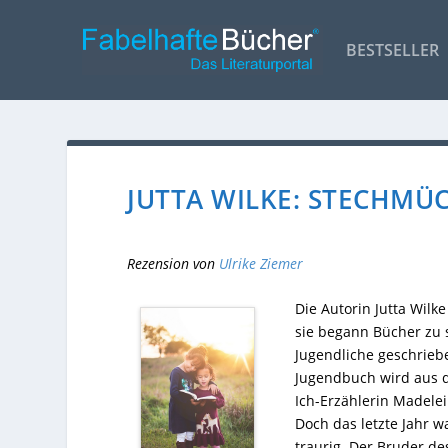
BESTSELLER
JUTTA WILKE: STECHM
Rezension von
Ulrike Ziemer
Die Autorin Jutta Wilk
sie begann Bücher zu s
Jugendliche geschrieb
Jugendbuch wird aus d
Ich-Erzählerin Madele
Doch das letzte Jahr w
traurig. Der Bruder d