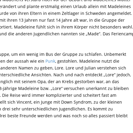
verändert und plante erstmalig einen Urlaub allein mit Madeleines
rde von ihren Eltern in einem Zeltlager in Schweden angemeldet.
mit ihren 13 Jahren nur fast 14 Jahre alt war, in die Gruppe der
ortiert. Madeleine fühlt sich in ihrem Körper nicht besonders wohl
ck und die anderen Jugendlichen nannten sie „Made“. Das Feriencam
Gruppe, um ein wenig im Bus der Gruppe zu schlafen. Unbemerkt
gen der aussah wie ein
Punk
, gestohlen. Madeleine nutzt die
 anderen Namen zu geben, Lore. Lore und Julian verstehen sich
terschiedliche Ansichten. Nach und nach entdeckt „Lore“ jedoch,
rünglich mit seinem Opa, der an Krebs gestorben war, an das
13-jährige Madeleine bzw. „Lore“ versuchen unerkannt zu bleiben
Die Reise wird immer komplizierter und scheitert fast am
ellt sich Vincent, ein Junge mit Down Syndrom, zu der kleinen
 drei sehr unterschiedlichen Jugendlichen. Es kommt zu
ei beste Freunde werden und was noch so alles passiert bleibt