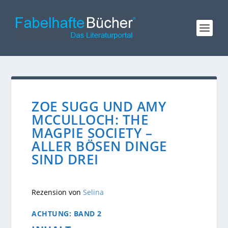
ZOE SUGG UND AMY
MCCULLOCH: THE
MAGPIE SOCIETY –
ALLER BÖSEN DINGE
SIND DREI
Rezension von
Selina
ACHTUNG: BAND 2