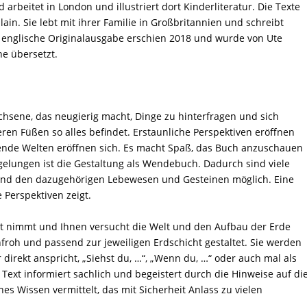
arbeitet in London und illustriert dort Kinderliteratur. Die Texte
lain. Sie lebt mit ihrer Familie in Großbritannien und schreibt
e englische Originalausgabe erschien 2018 und wurde von Ute
e übersetzt.
chsene, das neugierig macht, Dinge zu hinterfragen und sich
en Füßen so alles befindet. Erstaunliche Perspektiven eröffnen
rende Welten eröffnen sich. Es macht Spaß, das Buch anzuschauen
gelungen ist die Gestaltung als Wendebuch. Dadurch sind viele
und den dazugehörigen Lebewesen und Gesteinen möglich. Eine
 Perspektiven zeigt.
nst nimmt und Ihnen versucht die Welt und den Aufbau der Erde
nfroh und passend zur jeweiligen Erdschicht gestaltet. Sie werden
 direkt anspricht, „Siehst du, …“, „Wenn du, …“ oder auch mal als
r Text informiert sachlich und begeistert durch die Hinweise auf di
es Wissen vermittelt, das mit Sicherheit Anlass zu vielen