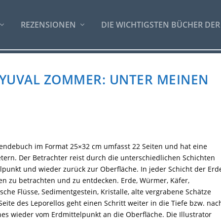
REZENSIONEN
DIE WICHTIGSTEN BÜCHER DER
 YUVAL ZOMMER: UNTER MEINEN
endebuch im Format 25×32 cm umfasst 22 Seiten und hat eine
ern. Der Betrachter reist durch die unterschiedlichen Schichten
lpunkt und wieder zurück zur Oberfläche. In jeder Schicht der Erd
iten zu betrachten und zu entdecken. Erde, Würmer, Käfer,
sche Flüsse, Sedimentgestein, Kristalle, alte vergrabene Schätze
Seite des Leporellos geht einen Schritt weiter in die Tiefe bzw. nac
 wieder vom Erdmittelpunkt an die Oberfläche. Die Illustrator