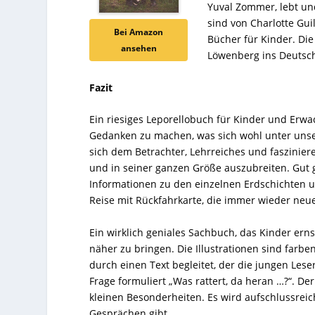
Yuval Zommer, lebt und 
sind von Charlotte Guil
Bei Amazon
Bücher für Kinder. Di
ansehen
Löwenberg ins Deutsch
Fazit
Ein riesiges Leporellobuch für Kinder und Erwa
Gedanken zu machen, was sich wohl unter unser
sich dem Betrachter, Lehrreiches und faszinie
und in seiner ganzen Größe auszubreiten. Gut 
Informationen zu den einzelnen Erdschichten 
Reise mit Rückfahrkarte, die immer wieder neue
Ein wirklich geniales Sachbuch, das Kinder er
näher zu bringen. Die Illustrationen sind farbe
durch einen Text begleitet, der die jungen Leser
Frage formuliert „Was rattert, da heran …?“. De
kleinen Besonderheiten. Es wird aufschlussreich
Gesprächen gibt.