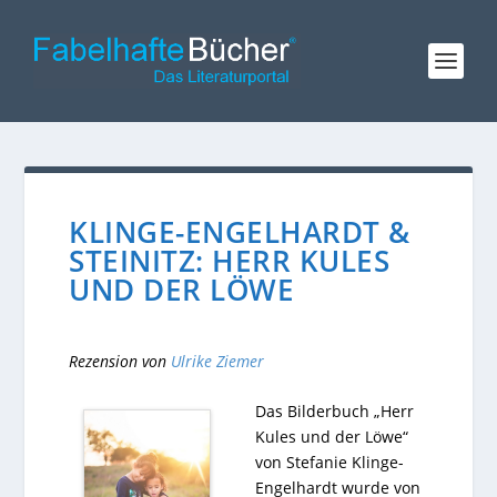
KLINGE-ENGELHARDT &
STEINITZ: HERR KULES
UND DER LÖWE
Rezension von
Ulrike Ziemer
Das Bilderbuch „Herr
Kules und der Löwe“
von Stefanie Klinge-
Engelhardt wurde von