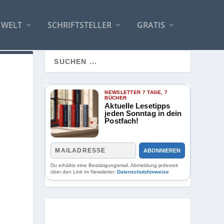
 WELT
SCHRIFTSTELLER
GRATIS
NEWSLETTER 7 TAGE, 7
BÜCHER
Aktuelle Lesetipps
jeden Sonntag in dein
Postfach!
ABONNIEREN
Du erhältst eine Bestätigungsmail. Abmeldung jederzeit
über den Link im Newsletter.
Datenschutzhinweise