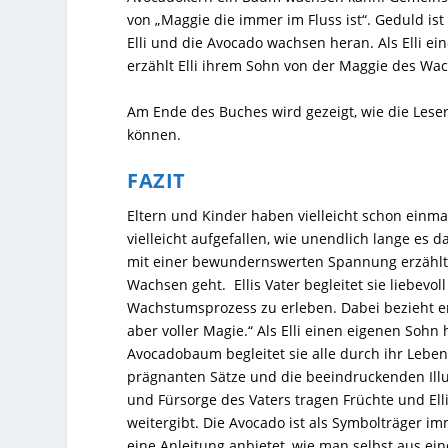
von „Maggie die immer im Fluss ist“. Geduld is
Elli und die Avocado wachsen heran. Als Elli ei
erzählt Elli ihrem Sohn von der Maggie des Wa
Am Ende des Buches wird gezeigt, wie die Les
können.
FAZIT
Eltern und Kinder haben vielleicht schon einma
vielleicht aufgefallen, wie unendlich lange es 
mit einer bewundernswerten Spannung erzählt
Wachsen geht. Ellis Vater begleitet sie liebevol
Wachstumsprozess zu erleben. Dabei bezieht er s
aber voller Magie.“ Als Elli einen eigenen Sohn
Avocadobaum begleitet sie alle durch ihr Leben
prägnanten Sätze und die beeindruckenden Illus
und Fürsorge des Vaters tragen Früchte und Elli
weitergibt. Die Avocado ist als Symbolträger i
eine Anleitung anbietet, wie man selbst aus ein