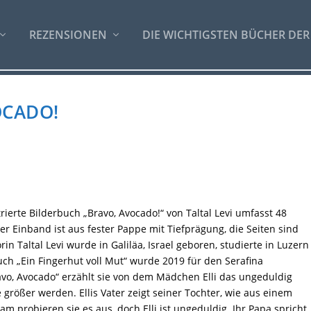
REZENSIONEN
DIE WICHTIGSTEN BÜCHER DER
OCADO!
rierte Bilderbuch „Bravo, Avocado!“ von Taltal Levi umfasst 48
er Einband ist aus fester Pappe mit Tiefprägung, die Seiten sind
rin Taltal Levi wurde in Galiläa, Israel geboren, studierte in Luzern
rbuch „Ein Fingerhut voll Mut“ wurde 2019 für den Serafina
vo, Avocado“ erzählt sie von dem Mädchen Elli das ungeduldig
größer werden. Ellis Vater zeigt seiner Tochter, wie aus einem
probieren sie es aus, doch Elli ist ungeduldig. Ihr Papa spricht