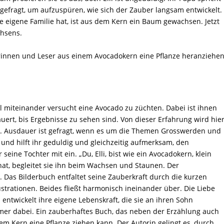
t gefragt, um aufzuspüren, wie sich der Zauber langsam entwickelt.
ne eigene Familie hat, ist aus dem Kern ein Baum gewachsen. Jetzt
chsens.
erinnen und Leser aus einem Avocadokern eine Pflanze heranziehe
l miteinander versucht eine Avocado zu züchten. Dabei ist ihnen
dauert, bis Ergebnisse zu sehen sind. Von dieser Erfahrung wird hie
. Ausdauer ist gefragt, wenn es um die Themen Grosswerden und
l und hilft ihr geduldig und gleichzeitig aufmerksam, den
eine Tochter mit ein. „Du, Elli, bist wie ein Avocadokern, klein
 hat, begleitet sie ihn beim Wachsen und Staunen. Der
. Das Bilderbuch entfaltet seine Zauberkraft durch die kurzen
trationen. Beides fließt harmonisch ineinander über. Die Liebe
 entwickelt ihre eigene Lebenskraft, die sie an ihren Sohn
mmer dabei. Ein zauberhaftes Buch, das neben der Erzählung auch
em Kern eine Pflanze ziehen kann. Der Autorin gelingt es, durch