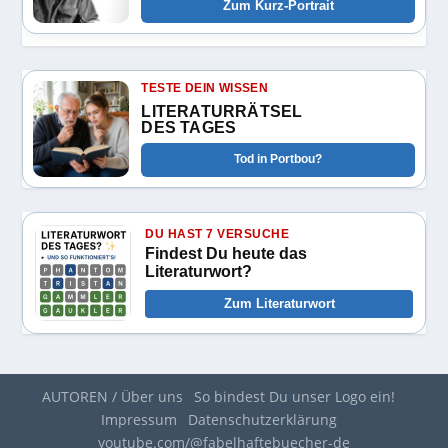
Zum Kurz-Portrait
TESTE DEIN WISSEN
LITERATURRÄTSEL
DES TAGES
Tod in Portbou?
DU HAST 7 VERSUCHE
Findest Du heute das
Literaturwort?
Zum Literaturwort
AUTOREN / Über uns
So bindest Du unser Logo ein!
Impressum
Datenschutzerklärung
youtube.com/@fabelhaftebuecher-de