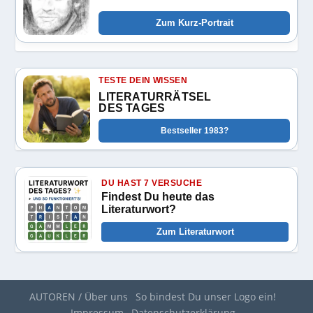
Zum Kurz-Portrait
TESTE DEIN WISSEN
LITERATURRÄTSEL
DES TAGES
Bestseller 1983?
DU HAST 7 VERSUCHE
Findest Du heute das
Literaturwort?
Zum Literaturwort
AUTOREN / Über uns
So bindest Du unser Logo ein!
Impressum
Datenschutzerklärung